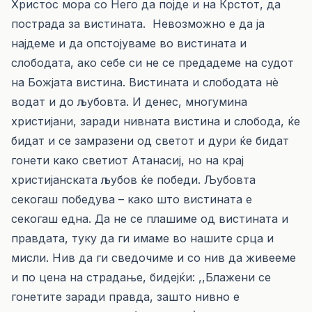
Христос мора со Него да појде и на Крстот, да
пострада за вистината. Невозможно е да ја
најдеме и да опстојуваме во вистината и
слободата, ако себе си не се предадеме на судот
на Божјата вистина. Вистината и слободата нè
водат и до љубовта. И денес, многумина
христијани, заради нивната вистина и слобода, ќе
бидат и се замразени од светот и дури ќе бидат
гонети како светиот Атанасиј, но на крај
христијанската љубов ќе победи. Љубовта
секогаш победува – како што вистината е
секогаш една. Да не се плашиме од вистината и
правдата, туку да ги имаме во нашите срца и
мисли. Нив да ги сведочиме и со нив да живееме
и по цена на страдање, бидејќи: ,,Блажени се
гонетите заради правда, зашто нивно е