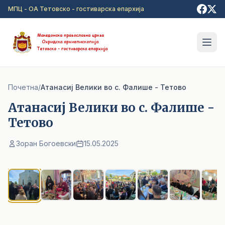
Прејди на главна содржина
МПЦ - ОА Тетовско - гостиварска епархија
Почетна
/
Aтанасиј Велики во с. Фалише - Тетово
Aтанасиј Велики во с. Фалише -
Тетово
Зоран Богоевски
15.05.2025
1
/ 7