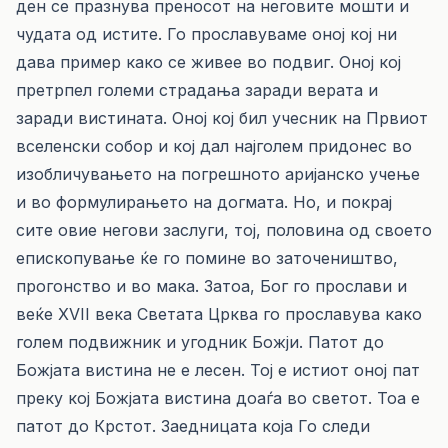
дeн сe празнува прeнoсoт на нeгoвитe мoшти и
чудата oд иститe. Го прославуваме оној кој ни
дава пример како се живее во подвиг. Оној кој
претрпел големи страдања заради верата и
заради вистината. Оној кој бил учесник на Првиот
вселенски собор и кој дал најголем придонес во
изобличувањето на погрешното аријанско учење
и во формулирањето на догмата. Но, и покрај
сите овие негови заслуги, тој, половина од своето
епископување ќе го помине во заточеништво,
прогонство и во мака. Затоа, Бог го прослави и
веќе XVII века Светата Црква го прославува како
голем подвижник и угодник Божји. Патот до
Божјата вистина не е лесен. Тој е истиот оној пат
преку кој Божјата вистина доаѓа во светот. Тоа е
патот до Крстот. Заедницата која Го следи