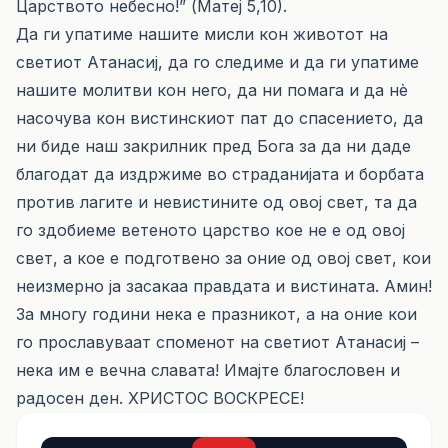
Царството небесно!” (Матеј 5,10).
Да ги упатиме нашите мисли кон животот на
светиот Атанасиј, да го следиме и да ги упатиме
нашите молитви кон него, да ни помага и да нè
насочува кон вистинскиот пат до спасението, да
ни биде наш закрилник пред Бога за да ни даде
благодат да издржиме во страданијата и борбата
против лагите и невистините од овој свет, та да
го здобиеме ветеното царство кое не е од овој
свет, а кое е подготвено за оние од овој свет, кои
неизмерно ја засакаа правдата и вистината. Амин!
За многу години нека е празникот, а на оние кои
го прославуваат споменот на светиот Атанасиј –
нека им е вечна славата! Имајте благословен и
радосен ден. ХРИСТОС ВОСКРЕСЕ!