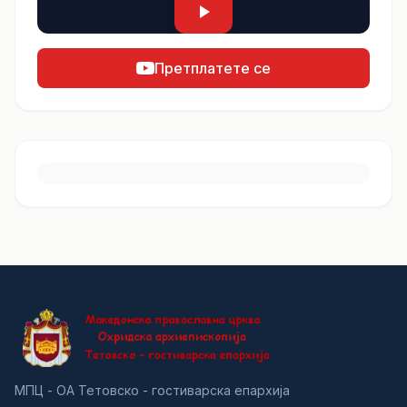
Претплатете се
МПЦ - ОА Тетовско - гостиварска епархија