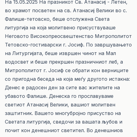
На 15.05.2025 На празникот Св. Атанасиј - Летен,
во храмот посветен на св. Атанасиј Велики во с.
Фалише-тетовско, беше отслужена Света
литургија на која молитвено присуствуваше
Неговото Високопреосвештенство Митрополитот
Тетовско-гостиварски г. Јосиф. По завршувањето
на Литургијата, беше извршен чинот на Мал
водосвет и беше прекршен празничниот леб, а
Митрополитот г. Јосиф се обрати кон верниците
со пригодна беседа на која меѓу другото истакна:
Денес е радосен ден за сите вас жителите на
убавото Фалише. Денеска го прославуваме
светиот Атанасиј Велики, вашиот молитвен
заштитник. Вашето многубројно присуство на
Светата литургија, сведочи за вашата љубов и
почит кон денешниот светител. Вo дeнeшниoв