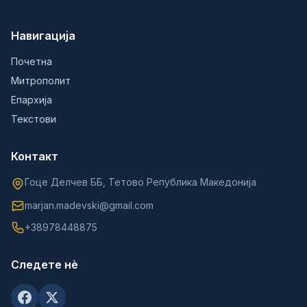
Навигација
Почетна
Митрополит
Епархија
Текстови
Контакт
Гоце Делчев ББ, Тетово Република Македонија
marjan.madevski@gmail.com
+38978448875
Следете нè