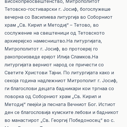
високопреосвештенство, Митрополитот
Тетовско-гостиварски г. Јосиф, богослужеше
вечерна со Василиева литургија во Соборниот
храм „Св. Кирил и Методиј“ – Тетово, во
сослужение на свештеници од Тетовското
архиерејско намесништво.На литургијата,
Митрополитот г. Јосиф, во протоереј го
ракопроизведе ерејот Илија Сламков.На
литургијата верниот народ се причести со
Светите Христови Тајни. По литургијата како и
секоја година надлежниот Митрополит г. Јосиф,
ги благослови децата бадникари кои тргнаа со
поворка од Соборниот храм „Св. Кирил и
Методиј“ пеејќи ја песната Вечниот Бог. Истиот
ден се благословија кумските лебови и бадникот
во манастирот „Св. Георгиј Победоносец“ во с.