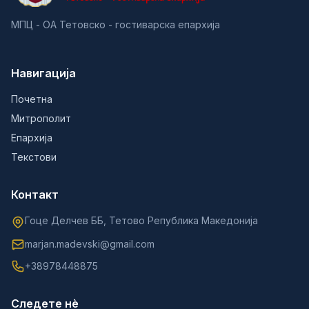
МПЦ - ОА Тетовско - гостиварска епархија
Навигација
Почетна
Митрополит
Епархија
Текстови
Контакт
Гоце Делчев ББ, Тетово Република Македонија
marjan.madevski@gmail.com
+38978448875
Следете нè