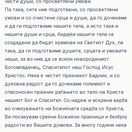
чисти души, со просветлени умови.
Па така, сите ние подготвени, со просветлени
умови и со очистени срца и души, да го дочекаме
и да ги подготвиме нашите тела, а исто така и
нашите души и срца, бидејќи нашите тела се
создадени да бидат храмови на Светиот Дух, па
така, да ги подготвиме душите, срцата и умовите
наши, за во нив да се всели новородениот
Богомладенец, Спасителот наш Господ Исус
Христос. Нека е честит празникот Бадник, и со
духовна радост да го дочекаме големиот и
спасоносен празник раѓањето во тело на Христа
нашиот Бог и Спасител. Со надеж и искрена верба
во очекувањето на Божиќната средба со Христа,
Ви посакувам среќни Божиќни празници и безброј
радости во Вашите домови. За многу години нека