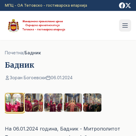
Прејди на главна содржина
МПЦ - ОА Тетовско - гостиварска епархија
Почетна
/
Бадник
Бадник
Зоран Богоевски
06.01.2024
1
/ 5
На 06.01.2024 година, Бадник - Митрополитот