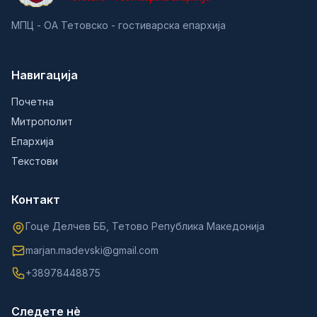
МПЦ - ОА Тетовско - гостиварска епархија
Навигација
Почетна
Митрополит
Епархија
Текстови
Контакт
Гоце Делчев ББ, Тетово Република Македонија
marjan.madevski@gmail.com
+38978448875
Следете нè