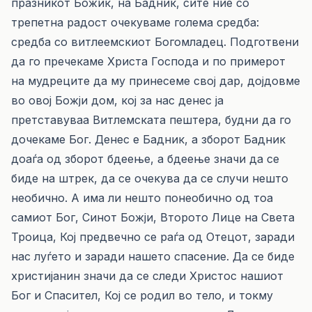
празникот Божиќ, на Бадник, сите ние со
трепетна радост очекуваме голема средба:
средба со витлеемскиот Богомладец. Подготвени
да го пречекаме Христа Господа и по примерот
на мудреците да му принесеме свој дар, дојдовме
во овој Божји дом, кој за нас денес ја
претставуваа Витлемската пештера, будни да го
дочекаме Бог. Денес е Бадник, а зборот Бадник
доаѓа од зборот бдеење, а бдеење значи да се
биде на штрек, да се очекува да се случи нешто
необично. А има ли нешто понеобично од тоа
самиот Бог, Синот Божји, Второто Лице на Света
Троица, Кој предвечно се раѓа од Отецот, заради
нас луѓето и заради нашето спасение. Да се биде
христијанин значи да се следи Христос нашиот
Бог и Спасител, Кој се родил во тело, и токму