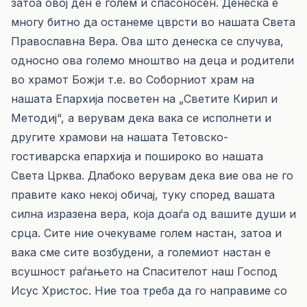
затоа овој ден е голем и спасоносен. Денеска е
многу битно да останеме цврсти во нашата Света
Православна Вера. Ова што денеска се случува,
односно ова големо мноштво на деца и родители
во храмот Божји т.е. во Соборниот храм на
нашата Епархија посветен на „Светите Кирил и
Методиј“, а верувам дека вака се исполнети и
другите храмови на нашата Тетовско-
гостиварска епархија и пошироко во нашата
Света Црква. Длабоко верувам дека вие ова не го
правите како некој обичај, туку според вашата
силна изразена вера, која доаѓа од вашите души и
срца. Сите ние очекуваме голем настан, затоа и
вака сме сите возбудени, а големиот настан е
всушност раѓањето на Спасителот наш Господ
Исус Христос. Ние тоа треба да го направиме со