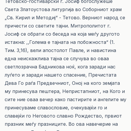
Тетовско-гостиварски г. Јосиф богослужеше
Света Златоустова литургија во Соборниот храм
„Св. Кирил и Методиј“ - Тетово. Верниот народ се
причести со светите тајни. Митрополитот г.
Јосиф се обрати со беседа на која меѓу другото
истакна: ,,Голема е тајната на побожноста“ (1.
Тим. 3,16), вели апостолот Павле, и навистина
една неискажлива тајна се случува во оваа
светлозрачна Бадникова ноќ, кога заради нас
луѓето и заради нашето спасение, Пречистата
Дева Го раѓа Предвечниот, Оној на кого земјата
му принесува пештера, Непристапниот, на Кого и
сите ние оваа вечер како пастирите и ангелите му
принесуваме славословие, очекувајќи го и
славејќи го Неговото славно Рождество, првиот
празник меѓу празниците. Во ова навечерие на