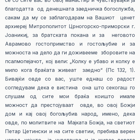
се со сите вас во овој манастир и чувствувајќи ја
благодатта од денешната заедничка богослужба,
сакам да му се заблагодарам на Вашиот ценет
архиереј Митрополитот Црногорско-приморски г.
Јоаникиј, за братската покана и за неговото
Аврамово гостопримство и гостољубие и за
можноста на дело да ги доживееме зборовите на
псалмопејачот, кој вели: „Колку е убаво и колку е
мило кога браќата живеат заедно“ (Пс 132, 1).
Бивајќи овде со вас, уште еднаш со радост
согледувам дека е вистина она што секогаш го
слушам од сите мои браќа коишто имале
можност да престојуваат овде, во овој Божји
дом и кај овој богољубив народ, имено, дека
овде, по молитвите на Мајката Божја, на светиот
Петар Цетински и на сите светии, пребива верен