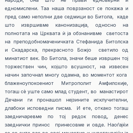
народи, она што нѐ прави едноверни и
едномислени. Таа наша поврзаност се покажа и
пред само неполни две седмици во Битола, каде
што извршивме канонизација, односно на
полнотата на Црквата ѝ ја обзнанивме светоста
на преподобномаченичката Стефанида Битолска
и Скадарска, прекрасното Божјо светило од
минатиот век. Во Битола, значи беше извршен тој
торжествен чин, којшто всушност, на извесен
начин започнал многу одамна, во моментот кога
блаженоупокоениот Митрополит Амфилохије,
тогаш сѐ уште само млад студент, во манастирот
Дечани ги пронашол нејзините исклучителни,
длабоки исповедни писма. И ете, откако тогаш
заедничаревме по тој редок повод, денес
заеднички принос принесовме и овде. Наоѓајќи