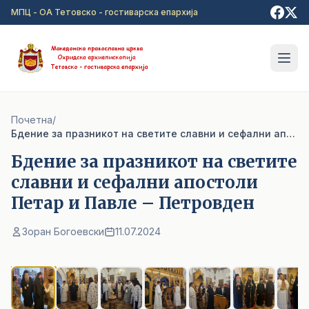
Прејди на главна содржина
МПЦ - ОА Тетовско - гостиварска епархија
Почетна
/
Бдение за празникот на светите славни и сефални апостоли Петар и Павле – Петровден
Бдение за празникот на светите
славни и сефални апостоли
Петар и Павле – Петровден
Зоран Богоевски
11.07.2024
1
/ 7