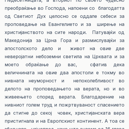
Педесетницата, а вториот по своето чудесно
преобраќање во Господа, напоени со благодатта
од Светиот Дух целосно се оддале себеси за
проповедање на Евангелието и за ширење на
христијанството на сите народи. Патувајќи од
Македонија за Црна Гора и размислувајќи за
апостолското дело и живот на овие две
неверојатни небоземни светила на Црквата и за
моето обраќање до вас, сфатив дека
величнината на овие два апостоли е токму во
нивната неуморност и непоколебливост во
делото на проповедањето на верата, но и во
живеењето според верата. Благодарение на
нивниот голем труд и пожртвуваност спасението
да стигне до секој човек, христијанската вера
пристигнала и на Европскиот континент. А тоа се