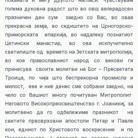
поканата и меѓу другото нагласи: Чувствувам
голема духовна радост што во овој велерадосен
празничен ден сум заедно со Вас, во оваа
прекрасна земја, во седиштето на Црногорско-
приморската епархија, во надалеку познатиот
Цетински манастир, во ова исклучително
светилиште од времето на Зетската митрополија,
во кое православниот народ со векови ги
принесува своите молитви на Бог – Пресветата
Троица, по чија што беспрекорна промисла и
милост, еве и ние денес сме собрани заедно, на
чело со Вашиот многу почитуван Митрополит
Неговото Високопреосвештенство г. Јоаникиј, за
молитвено да го одбележиме празникот на
светите првоврховни апостоли Петар и Павле
кои, едниот по Христовото воскресение и по