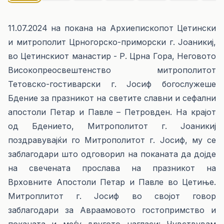
11.07.2024 на покана на Архиепископот Цетински
и митрополит Црногорско-приморски г. Јоаникиј,
во Цетинскиот манастир - Р. Црна Гора, Неговото
Високопреосвештенство митрополитот
Тетовско-гостиварски г. Јосиф богослужеше
Бдение за празникот на светите славни и сефални
апостоли Петар и Павле – Петровден. На крајот
од Бдението, Митрополитот г. Јоаникиј
поздравувајќи го Митрополитот г. Јосиф, му се
заблагодари што одговорил на поканата да дојде
на свечената прослава на празникот на
Врховните Апостоли Петар и Павле во Цетиње.
Митроплитот г. Јосиф во својот говор
заблагодари за Авраамовото гостопримство и