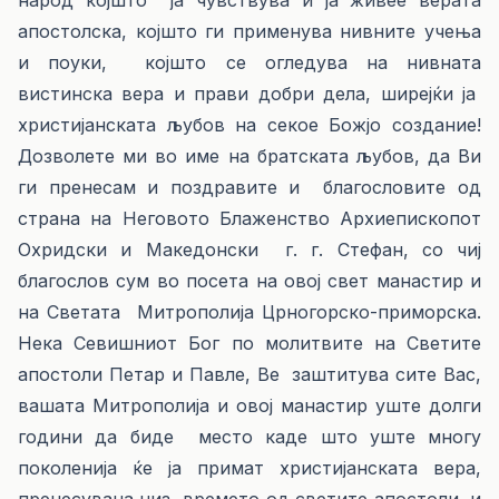
народ којшто ја чувствува и ја живее верата
апостолска, којшто ги применува нивните учења
и поуки, којшто се огледува на нивната
вистинска вера и прави добри дела, ширејќи ја
христијанската љубов на секое Божјо создание!
Дозволете ми во име на братската љубов, да Ви
ги пренесам и поздравите и благословите од
страна на Неговото Блаженство Архиепископот
Охридски и Македонски г. г. Стефан, со чиј
благослов сум во посета на овој свет манастир и
на Светата Митрополија Црногорско-приморска.
Нека Севишниот Бог по молитвите на Светите
апостоли Петар и Павле, Ве заштитува сите Вас,
вашата Митрополија и овој манастир уште долги
години да биде место каде што уште многу
поколенија ќе ја примат христијанската вера,