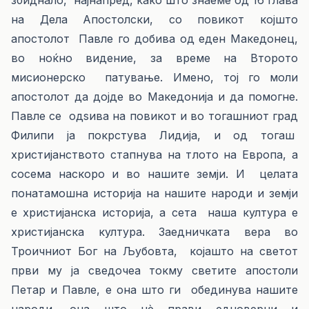
збиднало, најнапред, како што знаеме од 16 глава
на Дела Апостолски, со повикот којшто
апостолот Павле го добива од еден Македонец,
во ноќно видение, за време на Второто
мисионерско патување. Имено, тој го моли
апостолот да дојде во Македонија и да помогне.
Павле се одѕива на повикот и во тогашниот град
Филипи ја покрстува Лидија, и од тогаш
христијанството стапнува на тлото на Европа, а
сосема наскоро и во нашите земји. И целата
понатамошна историја на нашите народи и земји
е христијанска историја, а сета наша култура е
христијанска култура. Заедничката вера во
Троичниот Бог на Љубовта, којашто на светот
први му ја сведочеа токму светите апостоли
Петар и Павле, е она што ги обединува нашите