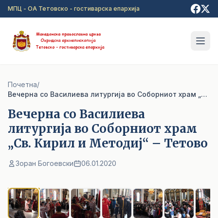
Прејди на главна содржина
МПЦ - ОА Тетовско - гостиварска епархија
Почетна
/
Bечерна со Василиева литургија во Соборниот храм „Св. Кирил и Методиј“ – Тетово
Bечерна со Василиева
литургија во Соборниот храм
„Св. Кирил и Методиј“ – Тетово
Зоран Богоевски
06.01.2020
1
/ 8