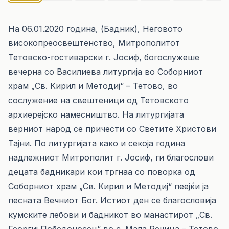
На 06.01.2020 година, (Бадник), Неговото
високопреосвештенство, Митрополитот
Тетовско-гостиварски г. Јосиф, богослужеше
вечерна со Василиева литургија во Соборниот
храм „Св. Кирил и Методиј“ – Тетово, во
сослужение на свештеници од Тетовското
архиерејско намесништво. На литургијата
верниот народ се причести со Светите Христови
Тајни. По литургијата како и секоја година
надлежниот Митрополит г. Јосиф, ги благослови
децата бадникари кои тргнаа со поворка од
Соборниот храм „Св. Кирил и Методиј“ пеејќи ја
песната Вечниот Бог. Истиот ден се благословија
кумските лебови и бадникот во манастирот „Св.