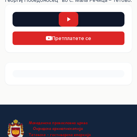
Георгиј Победоносец“ во с. Мала Речица – Тетово.
Претплатете се