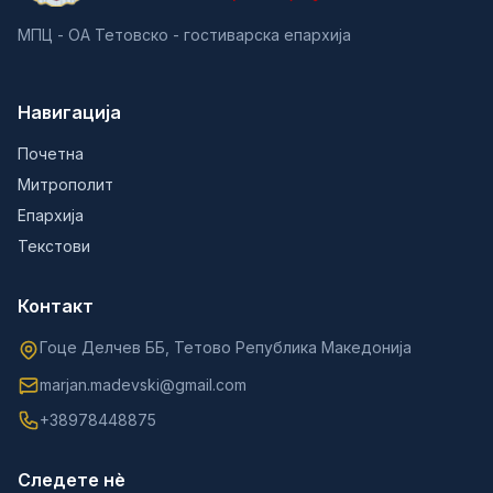
МПЦ - ОА Тетовско - гостиварска епархија
Навигација
Почетна
Митрополит
Епархија
Текстови
Контакт
Гоце Делчев ББ, Тетово Република Македонија
marjan.madevski@gmail.com
+38978448875
Следете нè