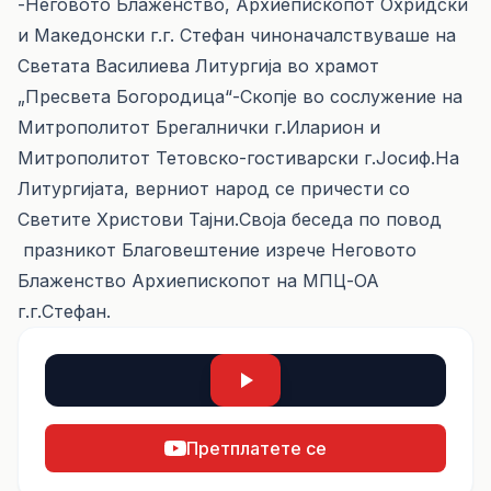
-Неговото Блаженство, Архиепископот Охридски
и Македонски г.г. Стефан чиноначалствуваше на
Светата Василиева Литургија во храмот
„Пресвета Богородица“-Скопје во сослужение на
Митрополитот Брегалнички г.Иларион и
Митрополитот Тетовско-гостиварски г.Јосиф.На
Литургијата, верниот народ се причести со
Светите Христови Тајни.Своја беседа по повод
празникот Благовештение изрече Неговото
Блаженство Архиепископот на МПЦ-ОА
г.г.Стефан.
Претплатете се