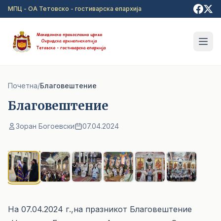
Прејди на главна содржина
МПЦ - ОА Тетовско - гостиварска епархија
Почетна
/
Благовештение
Благовештение
Зоран Богоевски
07.04.2024
1
/ 6
На 07.04.2024 г.,на празникот Благовештение