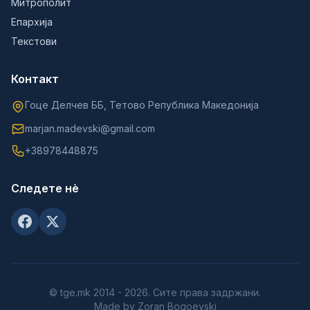
Митрополит
Епархија
Текстови
Контакт
Гоце Делчев ББ, Тетово Република Македонија
marjan.madevski@gmail.com
+38978448875
Следете нè
© tge.mk 2014 - 2026. Сите права задржани.
Made by Zoran Bogoevski