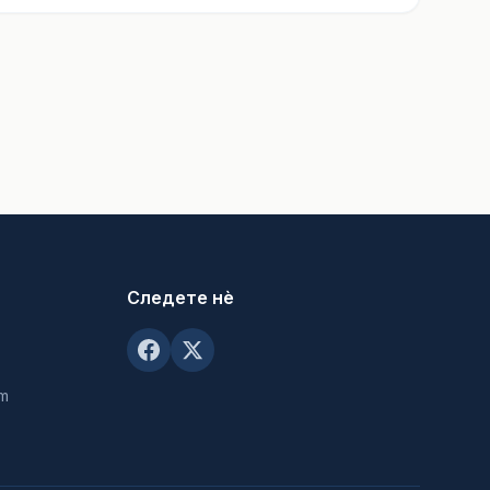
Следете нè
om