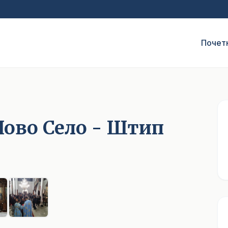
Почет
Ново Село - Штип
1
/ 6