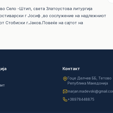
во Село -Штип, света Златоустова литургија
остиварски г Јосиф ,во сослужение на надлежниот
т Стобиски г.Јаков.Повеќе на сајтот на
ија
Контакт
Гоце Делчев ББ, Тетово
Република Македонија
лит
marjan.madevski@gmail.c
+38978448875