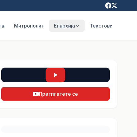
на
Митрополит
Епархија
Текстови
Претплатете се