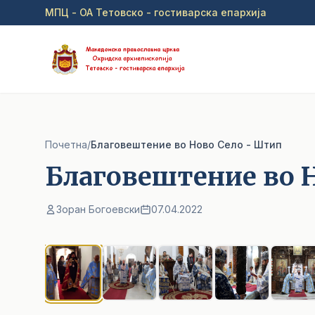
Прејди на главна содржина
МПЦ - ОА Тетовско - гостиварска епархија
Почетна
/
Благовештение во Ново Село - Штип
Благовештение во 
Зоран Богоевски
07.04.2022