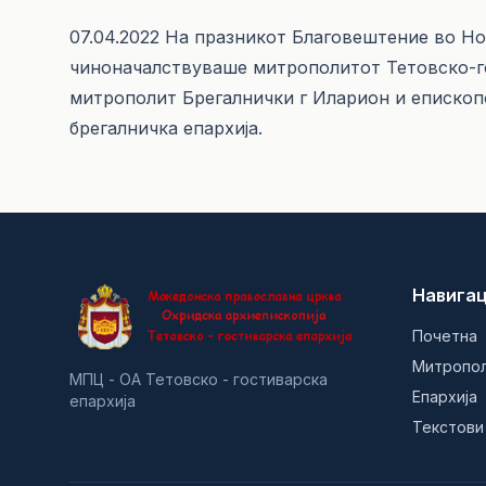
07.04.2022 На празникот Благовештение во Но
чиноначалствуваше митрополитот Тетовско-г
митрополит Брегалнички г Иларион и епископо
брегалничка епархија.
Навигац
Почетна
Митропо
МПЦ - ОА Тетовско - гостиварска
Епархија
епархија
Текстови