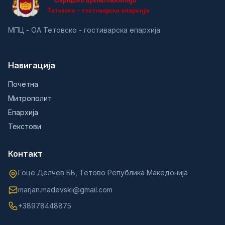
МПЦ - ОА Тетовско - гостиварска епархија
Навигација
Почетна
Митрополит
Епархија
Текстови
Контакт
Гоце Делчев ББ, Тетово Република Македонија
marjan.madevski@gmail.com
+38978448875