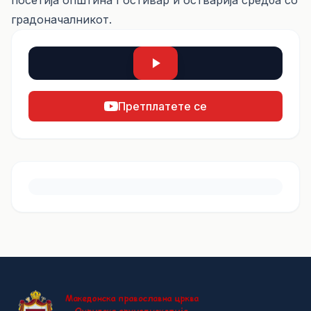
посетија општина Гoстивар и остварија средба со
градоначалникот.
Претплатете се