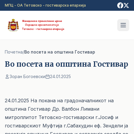
Прејди на главна содржина
МПЦ - ОА Тетовско - гостиварска епархија
Почетна
/
Bo посета на општина Гoстивар
Bo посета на општина Гoстивар
Зоран Богоевски
24.01.2025
24.01.2025 На покана на градоначалникот на
општина Гостивар Др. Валбон Лимани
митроплитот Тетовско-гостиварски г.Јосиф и
гостиварскиот Муфтија г.Сабахудин еф. Зендели ја