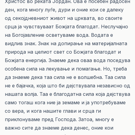
Христос во реката Јордан. Ова е посебен радосен
ден, кога многу луѓе, дури и оние кои се далеку
од секојдневниот живот на црквата, во своите
срца ја чувствуваат Божјата благодат. Неслучајно
на Богојавление осветуваме вода. Водата е
видлив знак. Знак на допирање на материјалната
природа на целиот свет со Божјата благодат и
Божјата енергија. Знаеме дека оваа вода поседува
особена сила на лекување и помагање. Но, треба
да знаеме дека таа сила не е волшебна. Таа сила
не е бајачка, која што би дејствувала независно од
нашата волја. Таа е благодатна сила која дејствува
само тогаш кога ние ја земаме и ја употребуваме
со вера, и кога нашите глави и срца ги
приклонуваме пред Господа. Затоа, многу е
важно сите да знаеме дека денес, оние кои