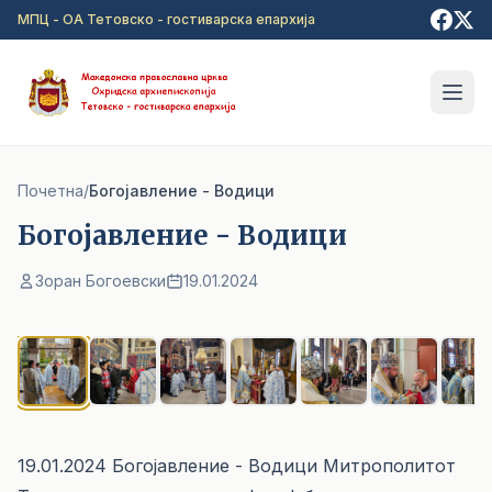
Прејди на главна содржина
МПЦ - ОА Тетовско - гостиварска епархија
Почетна
/
Богојавление - Водици
Богојавление - Водици
Зоран Богоевски
19.01.2024
1
/ 11
19.01.2024 Богојавление - Водици Митрополитот