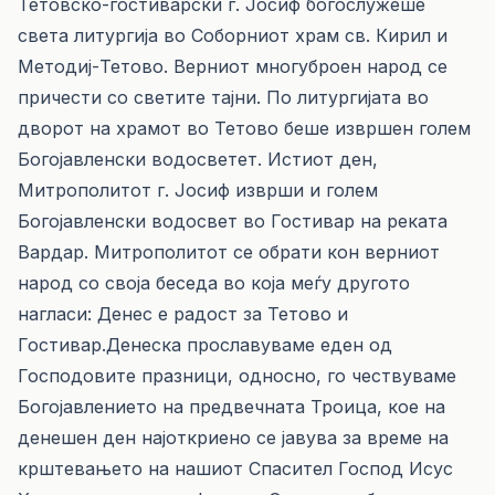
Тетовско-гостиварски г. Јосиф богослужеше
света литургија во Соборниот храм св. Кирил и
Методиј-Тетово. Верниот многуброен народ се
причести со светите тајни. По литургијата во
дворот на храмот во Тетово беше извршен голем
Богојавленски водосветет. Истиот ден,
Митрополитот г. Јосиф изврши и голем
Богојавленски водосвет во Гостивар на реката
Вардар. Митрополитот се обрати кон верниот
народ со своја беседа во која меѓу другото
нагласи: Денес е радост за Тетово и
Гостивар.Денеска прославуваме еден од
Господовите празници, односно, го чествуваме
Богојавлението на предвечната Троица, кое на
денешен ден најоткриено се јавува за време на
крштевањето на нашиот Спасител Господ Исус