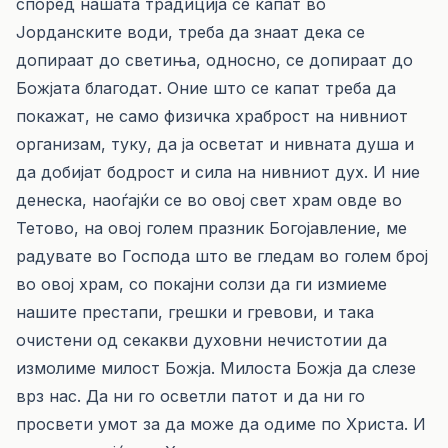
според нашата традиција се капат во
Јорданските води, треба да знаат дека се
допираат до светиња, односно, се допираат до
Божјата благодат. Оние што се капат треба да
покажат, не само физичка храброст на нивниот
организам, туку, да ја осветат и нивната душа и
да добијат бодрост и сила на нивниот дух. И ние
денеска, наоѓајќи се во овој свет храм овде во
Тетово, на овој голем празник Богојавление, ме
радувате во Господа што ве гледам во голем број
во овој храм, со покајни солзи да ги измиеме
нашите престапи, грешки и гревови, и така
очистени од секакви духовни нечистотии да
измолиме милост Божја. Милоста Божја да слезе
врз нас. Да ни го осветли патот и да ни го
просвети умот за да може да одиме по Христа. И