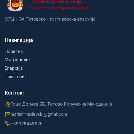
МПЦ - ОА Тетовско - гостиварска епархија
Навигација
Почетна
Митрополит
Епархија
Текстови
Контакт
Гоце Делчев ББ, Тетово Република Македонија
marjan.madevski@gmail.com
+38978448875