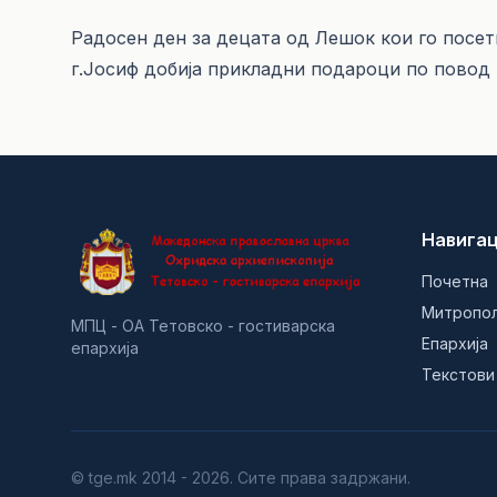
Радосен ден за децата од Лешок кои го посе
г.Јосиф добија прикладни подароци по повод
Навигац
Почетна
Митропо
МПЦ - ОА Тетовско - гостиварска
Епархија
епархија
Текстови
© tge.mk 2014 - 2026. Сите права задржани.