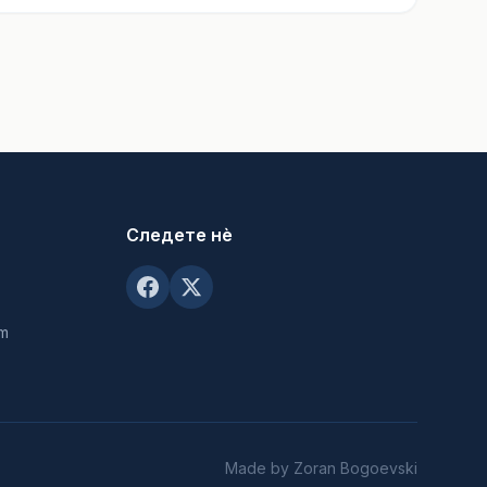
Следете нè
om
Made by Zoran Bogoevski