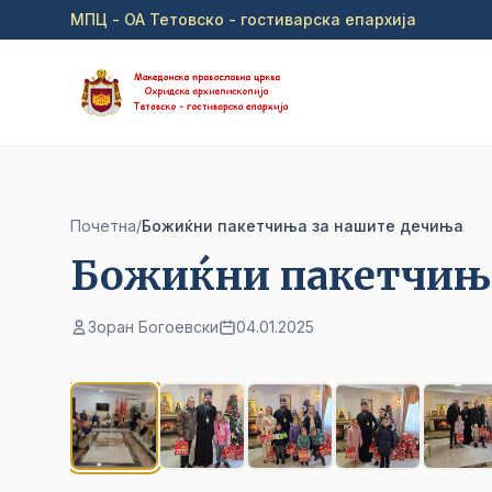
Прејди на главна содржина
МПЦ - ОА Тетовско - гостиварска епархија
Почетна
/
Божиќни пакетчиња за нашите дечиња
Божиќни пакетчиња
Зоран Богоевски
04.01.2025