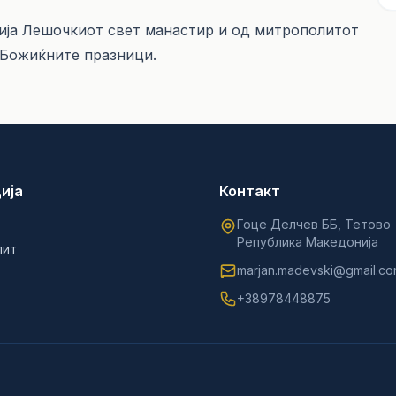
тија Лешочкиот свет манастир и од митрополитот
 Божиќните празници.
ија
Контакт
Гоце Делчев ББ, Тетово
Република Македонија
лит
marjan.madevski@gmail.c
+38978448875