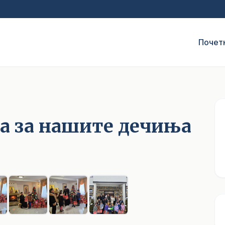
Почет
 за нашите дечиња
1
/ 8