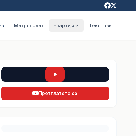
на
Митрополит
Епархија
Текстови
Претплатете се