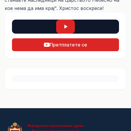
станавте наследници на Царството Небесно на
кое нема да има крај". Христос воскресе!
Претплатете се