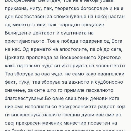
Воскресение. Велигден, тоа не е некоја убава
приказна, ниту, пак, теоретско богословие и не е
ден воспоставен за споменување на некој настан
од минатото или, пак, народно предание.
Велигден е центарот и суштината на
христијанството. Тоа е победа подарена од Бога
на нас. Од времето на апостолите, па сè до сега,
Црквата проповеда за Воскресението Христово
како најголемо чудо во историјата на човештвото.
Таа зборува за ова чудо, не само како евангелски
факт, туку, таа зборува за важното и судбоносно
значење, за сите што го примиле пасхалното
благовестување.Во овие свештени денови кога
ние сме исполнети со воскресенската радост која
ги воскреснува нашите грешни души еве сме во
овој прекрасен маченик манастир посветен на