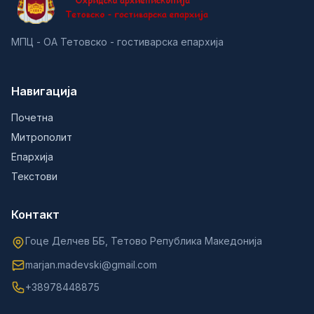
МПЦ - ОА Тетовско - гостиварска епархија
Навигација
Почетна
Митрополит
Епархија
Текстови
Контакт
Гоце Делчев ББ, Тетово Република Македонија
marjan.madevski@gmail.com
+38978448875