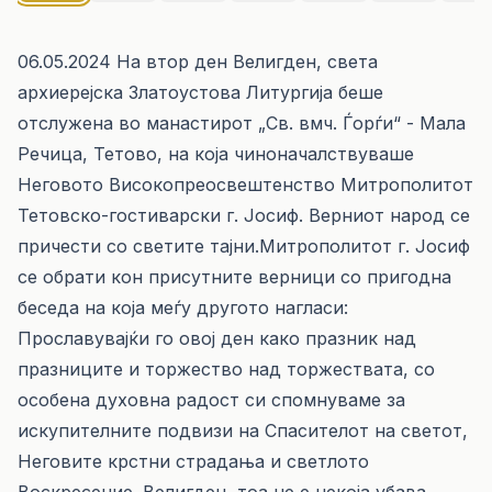
06.05.2024 На втор ден Велигден, света
архиерејска Златоустова Литургија беше
отслужена во манастирот „Св. вмч. Ѓорѓи“ - Мала
Речица, Тетово, на која чиноначалствуваше
Неговото Високопреосвештенство Митрополитот
Тетовско-гостиварски г. Јосиф. Верниот народ се
причести со светите тајни.Митрополитот г. Јосиф
се обрати кон присутните верници со пригодна
беседа на која меѓу другото нагласи:
Прославувајќи го овој ден како празник над
празниците и торжество над торжествата, со
особена духовна радост си спомнуваме за
искупителните подвизи на Спасителот на светот,
Неговите крстни страдања и светлото