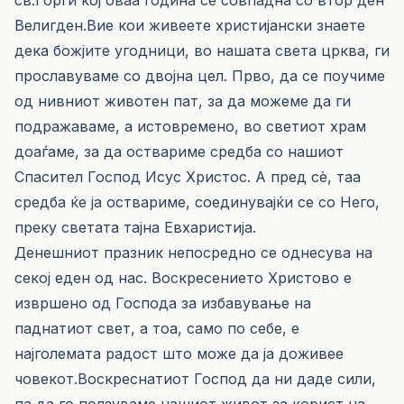
св.Ѓорѓи кој оваа година се совпадна со втор ден
Велигден.Вие кои живеете христијански знаете
дека божјите угодници, во нашата света црква, ги
прославуваме со двојна цел. Прво, да се поучиме
од нивниот животен пат, за да можеме да ги
подражаваме, а истовремено, во светиот храм
доаѓаме, за да оствариме средба со нашиот
Спасител Господ Исус Христос. А пред сè, таа
средба ќе ја оствариме, соединувајќи се со Него,
преку светата тајна Евхаристија.
Денешниот празник непосредно се однесува на
секој еден од нас. Воскресението Христово е
извршено од Господа за избавување на
паднатиот свет, а тоа, само по себе, е
најголемата радост што може да ја доживее
човекот.Воскреснатиот Господ да ни даде сили,