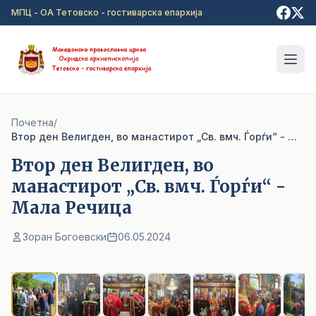
Прејди на главна содржина
МПЦ - ОА Тетовско - гостиварска епархија
Почетна
/
Bтор ден Велигден, во манастирот „Св. вмч. Ѓорѓи“ - Мала Речица
Bтор ден Велигден, во
манастирот „Св. вмч. Ѓорѓи“ -
Мала Речица
Зоран Богоевски
06.05.2024
1
/ 7