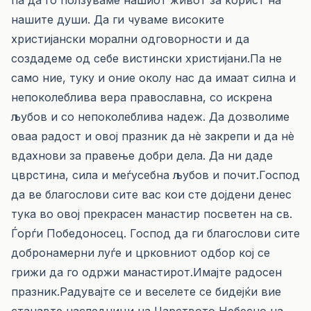
па да го ползуваме нашиот живот за корист на
нашите души. Да ги чуваме високите
христијански морални одговорности и да
создадеме од себе вистински христијани.Па не
само ние, туку и оние околу нас да имаат силна и
непоколеблива вера православна, со искрена
љубов и со непоколеблива надеж. Да дозволиме
оваа радост и овој празник да нè закрепи и да нè
вдахнови за правење добри дела. Да ни даде
цврстина, сила и меѓусебна љубов и почит.Господ
да ве благослови сите вас кои сте дојдени денес
тука во овој прекрасен манастир посветен на св.
Ѓорѓи Победоносец. Господ да ги благослови сите
добронамерни луѓе и црковниот одбор кој се
грижи да го одржи манастирот.Имајте радосен
празник.Радувајте се и веселете се бидејќи вие