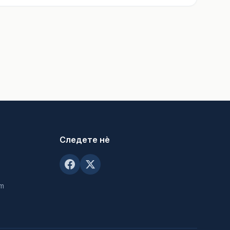
Следете нè
om