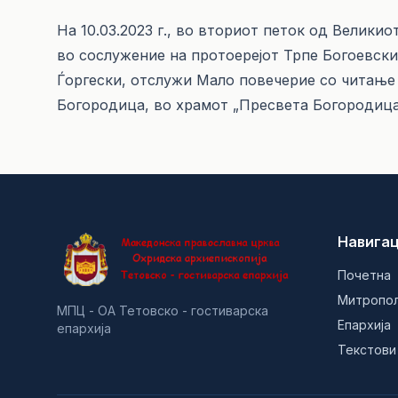
На 10.03.2023 г., во вториот петок од Велики
во сослужение на протоерејот Трпе Богоевски
Ѓоргески, отслужи Мало повечерие со читање 
Богородица, во храмот „Пресвета Богородица“
Навигац
Почетна
Митропо
МПЦ - ОА Тетовско - гостиварска
Епархија
епархија
Текстови