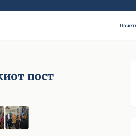
Почет
киот пост
1
/ 6