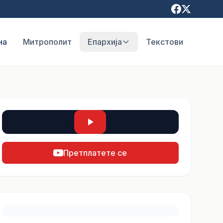
на
Митрополит
Епархија
Текстови
Претплатете се