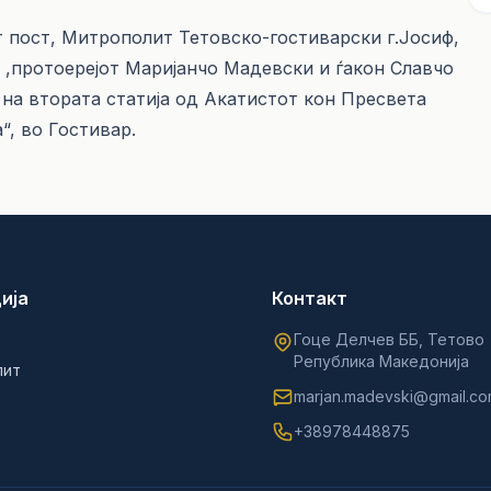
от пост, Митрополит Тетовско-гостиварски г.Јосиф,
 ,протоерејот Маријанчо Мадевски и ѓакон Славчо
на втората статија од Акатистот кон Пресвета
, во Гостивар.
ија
Контакт
Гоце Делчев ББ, Тетово
Република Македонија
лит
marjan.madevski@gmail.c
+38978448875