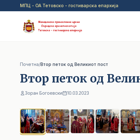
Прејди на главна содржина
МПЦ - ОА Тетовско - гостиварска епархија
Почетна
/
Bтор петок од Великиот пост
Bтор петок од Вели
Зоран Богоевски
10.03.2023