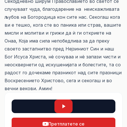
Секојдневно ширум Православието во светот се
случуваат чуда, благодарение на неискажливата
љубов на Богородица кон сите нас. Секогаш кога
ви е тешко, кога сте во паника или страв, вашите
мисли и молитви и грижи да ѝ ги откриете на
Онаа, Која има сила непобедлива за да преку
своето застапнитво пред Нејзиниот Син и наш
Бог Исуса Христа, нѐ сочуваа и нѐ запази чисти и
неосквернети од искушенијата и болестите, та со
радост го дочекаме празникот над сите празници
Воскресението Христово, сега и секогаш и во
вечни векови. Амин!
Претплатете се