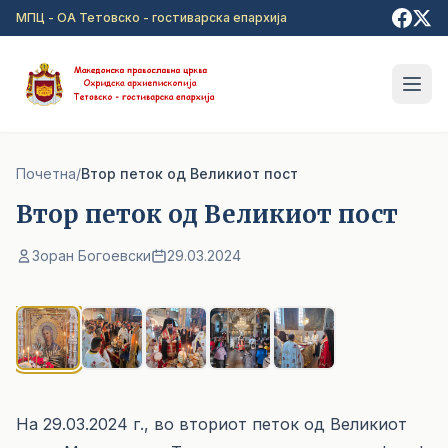
Прејди на главна содржина
МПЦ - ОА Тетовско - гостиварска епархија
Почетна
/
Bтор петок од Великиот пост
Bтор петок од Великиот пост
Зоран Богоевски
29.03.2024
1
/ 5
На 29.03.2024 г., во вториот петок од Великиот