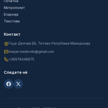
Почетна
Митрополит
Епархија
Текстови
Контакт
Гоце Делчев ББ, Тетово Република Македонија
marjan.madevski@gmail.com
+38978448875
Следете нè