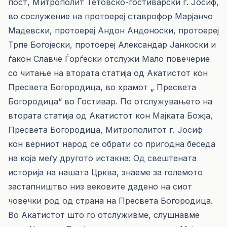
пост, Митрополит Тетовско-гостиварски г. Јосиф,
во сослужение на протоереј ставрофор Марјанчо
Мадевски, протоереј Андон Андоноски, протоереј
Трпе Богојески, протоереј Александар Јанкоски и
ѓакон Славче Ѓорѓески отслужи Мало повечерие
со читање на втората статија од Акатистот кон
Пресвета Богородица, во храмот „ Пресвета
Богородица“ во Гостивар. По отслужувањето на
втората статија од Акатистот кон Мајката Божја,
Пресвета Богородица, Митрополитот г. Јосиф
кон верниот народ се обрати со пригодна беседа
на која меѓу другото истакна: Од свештената
историја на нашата Црква, знаеме за големото
застапништво низ вековите дадено на сиот
човечки род од страна на Пресвета Богородица.
Во Акатистот што го отслуживме, слушнавме