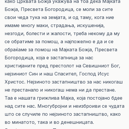
како Црквата Божја укажува на тоа дека Мајката
Божја, Пресвета Богородица, се моли за сите
свои чеда тука на земјата, и од таму, кога ние
имаме многу маки, страдања, искушенија,
незгоди, болести и жалости, треба некому да му
се обратиме за помош, а најпожелно е да и се
обраќаме за помош на Мајката Божја, Пресвета
Богородица, која е застапница за нас
христијаните пред престолот на Севишниот Бог,
нејзиниот Син и наш Спасител, Господ Исус
Христос. Нејзиното застапништво за нас никогаш
не престанало и никогаш нема ни да престане.
Таа е нашата грижлива Мајка, која постојано бдее
над сите нас. Многубројни и неизброиви се чудата
што се случиле по нејзиното застапништво, како
во минатото, така и во денешницата.