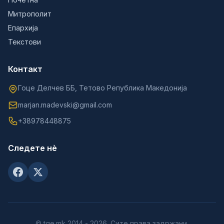
Митрополит
Епархија
Текстови
Контакт
Гоце Делчев ББ, Тетово Република Македонија
marjan.madevski@gmail.com
+38978448875
Следете нè
© tge.mk 2014 - 2026. Сите права задржани.