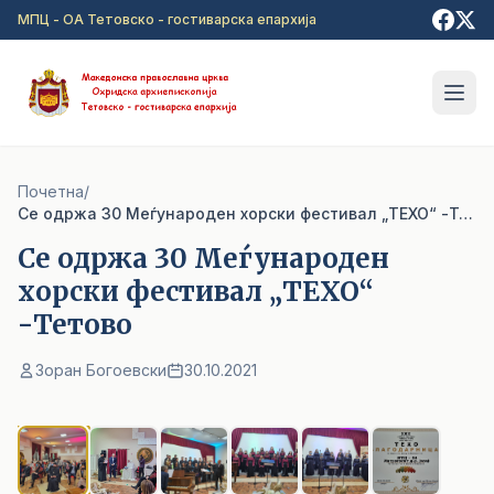
Прејди на главна содржина
МПЦ - ОА Тетовско - гостиварска епархија
Почетна
/
Cе одржа 30 Меѓународен хорски фестивал „ТЕХО“ -Тетово
Cе одржа 30 Меѓународен
хорски фестивал „ТЕХО“
-Тетово
Зоран Богоевски
30.10.2021
1
/ 6