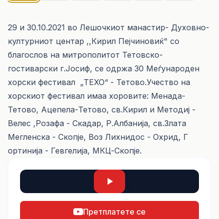
29 и 30.10.2021 во Лешочкиот манастир- Духовно-
културниот центар ,,Кирил Пејчиновиќ" со
благослов на митрополитот Тетовско-
гостиварски г.Јосиф, се одржа 30 Меѓународен
хорски фестивал „ТЕХО“ - Тетово.Учество на
хорскиот фестивал имаа хоровите: Менада-
Тетово, Ацепела-Тетово, св.Кирил и Методиј -
Велес ,Розафа - Скадар, Р.Албанија, св.Злата
Мегленска - Скопје, Воз Лихнидос - Охрид, Г
ортинија - Гевгелија, МКЦ-Скопје.
Претплатете се