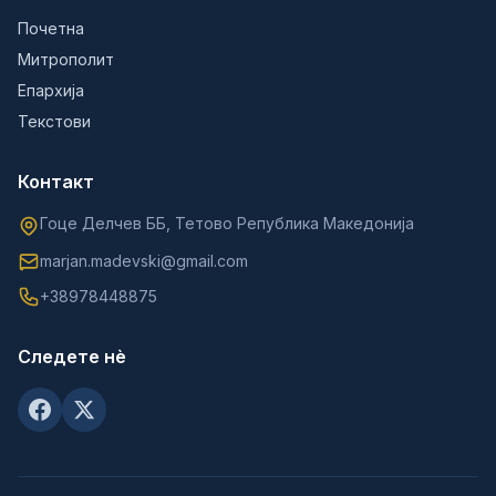
Почетна
Митрополит
Епархија
Текстови
Контакт
Гоце Делчев ББ, Тетово Република Македонија
marjan.madevski@gmail.com
+38978448875
Следете нè