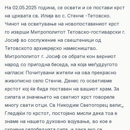
На 02.05.2025 година, се освети и се постави крст
на црквата св. Илија во с. Стенче -Тетовско.
Чинот на осветување на новопоставениот крст
го изврши Митрополитот Тетовско-гостиварски г.
Јосиф во сослужение на свештеници од
Тетовското архиерејско намесништво.
Митрополитот г. Јосиф се обрати кон верниот
народ со пригодна беседа, на која меѓудругото
нагласи: Почитувани жители на ова прекрасно
живописно село Стенче. Денес го осветивме
крстот кој ќе биде поставен на вашиот храм. За
силата и значењето на светиот крст говореле
многу свети отци. Св Никодим Светогорец вели:„
Гледајќи го крстот, постојано мисли дека тоа е
знаме на нашето духовно војување, во кое е
скриена сепобедната сила, и дека ако се