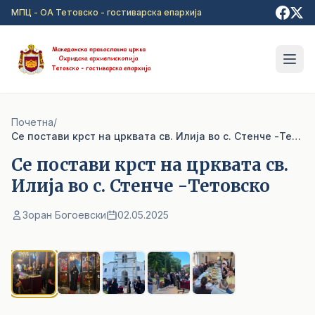
Прејди на главна содржина
МПЦ - ОА Тетовско - гостиварска епархија
Почетна
/
Cе постави крст на црквата св. Илија во с. Стенче -Тетовско
Cе постави крст на црквата св.
Илија во с. Стенче -Тетовско
Зоран Богоевски
02.05.2025
1
/ 5