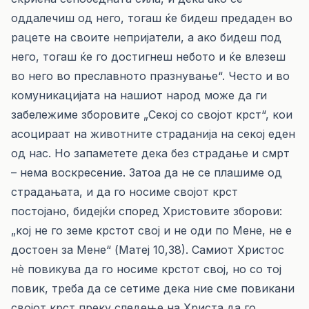
оддалечиш од него, тогаш ќе бидеш предаден во
рацете на своите непријатели, а ако бидеш под
него, тогаш ќе го достигнеш небото и ќе влезеш
во него во преславното празнување“. Често и во
комуникацијата на нашиот народ може да ги
забележиме зборовите „Секој со својот крст“, кои
асоцираат на животните страданија на секој еден
од нас. Но запаметете дека без страдање и смрт
– нема воскресение. Затоа да не се плашиме од
страдањата, и да го носиме својот крст
постојано, бидејќи според Христовите зборови:
„кој не го земе крстот свој и не оди по Мене, не е
достоен за Мене“ (Матеј 10,38). Самиот Христос
нè повикува да го носиме крстот свој, но со тој
повик, треба да се сетиме дека ние сме повикани
својот крст преку следење на Христа да го