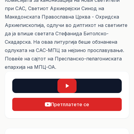
Комисијата за канонизација на нови светители
при САС, Светиот Архиерејски Синод на
Македонската Православна Црква - Охридска
Архиепископија, одлучи во диптихот на светиите
да ја впише светата Стефанида Битолско-
Скадарска. На оваа литургија беше обзнанена
одлуката на САС-МПЦ за нејзино прославување.
Повеќе на сајтот на Преспанско-пелагониската
епархија на МПЦ-ОА.
Претплатете се