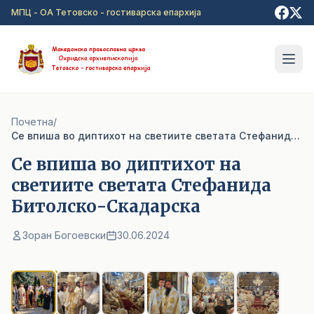
Прејди на главна содржина
МПЦ - ОА Тетовско - гостиварска епархија
Почетна
/
Ce впиша во диптихот на светиите светата Стефанида Битолско-Скадарска
Ce впиша во диптихот на
светиите светата Стефанида
Битолско-Скадарска
Зоран Богоевски
30.06.2024
1
/ 6