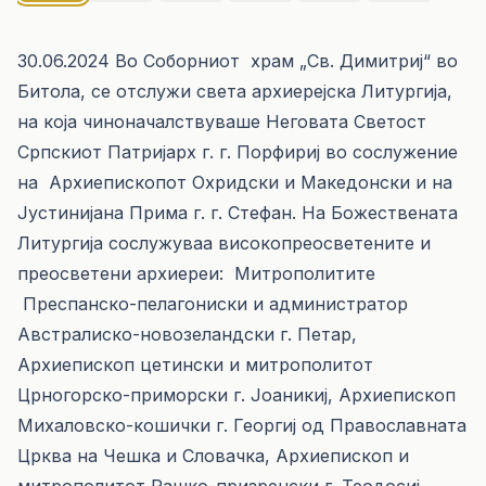
30.06.2024 Во Соборниот храм „Св. Димитриј“ во
Битола, се отслужи света архиерејска Литургија,
на која чиноначалствуваше Неговата Светост
Српскиот Патријарх г. г. Порфириј во сослужение
на Архиепископот Охридски и Македонски и на
Јустинијана Прима г. г. Стефан. На Божествената
Литургија сослужуваа високопреосветените и
преосветени архиереи: Митрополитите
Преспанско-пелагониски и администратор
Австралиско-новозеландски г. Петар,
Архиепископ цетински и митрополитот
Црногорско-приморски г. Јоаникиј, Архиепископ
Михаловско-кошички г. Георгиј од Православната
Црква на Чешка и Словачка, Архиепископ и