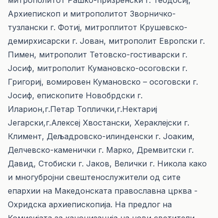
митрополитот Рашко-призренски г. Теодосиј,
Архиепископ и митрополитот Зворничко-
тузлански г. Фотиј, митроплитот Крушевско-
демирхисарски г. Јован, митрополит Европски г.
Пимен, митрополит Тетовско-гостиварски г.
Јосиф, митрополит Кумановско-осоговски г.
Григориј, вомировен Кумановско – осоговски г.
Јосиф, епископите Новобрдски г.
Иларион,г.Петар Топлички,г.Нектариј
Јегарски,г.Алексеј Хвостански, Хераклејски г.
Климент, Дељадровско-илинденски г. Јоаким,
Делчевско-каменички г. Марко, Дремвитски г.
Давид, Стобиски г. Јаков, Велички г. Никола како
и многубројни свештенослужители од сите
епархии на Македонската православна црква -
Охридска архиепископија. На предлог на