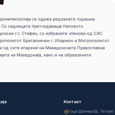
 архиепископија се одржа редовната годишна
. Со седницата претседаваше Неговото
нски г.г. Стефан, со избраните членови од САС
рополитот Брегалнички г. Иларион и Митрополитот
ци од сите епархии на Македонската Православна
јата на Македонија, како и на образовните
ија
Контакт
Гоце Делчев ББ, Тетово