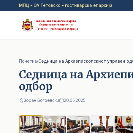
Прејди на главна содржина
МПЦ - ОА Тетовско - гостиварска епархија
Почетна
/
Cедница на Архиепископскиот управен од
Cедница на Архиеп
одбор
Зоран Богоевски
20.05.2025