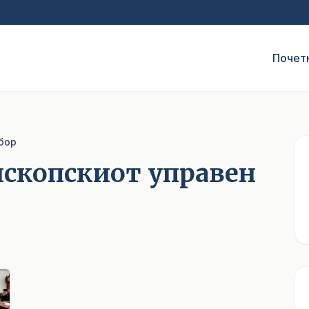
Почет
бор
ископскиот управен
1
/ 5