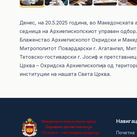
Денес, на 20.5.2025 година, во Македонската
седница на Архиепископскиот управен одбор
Блаженство Архиепископот Охридски и Македо
Митрополитот Повардарски г. Агатангел, Мит
Тетовско-гостиварски г. Јосиф и претставни
Црква – Охридска Архиепископија од територи
институции на нашата Света Црква.
Навигац
Почетна