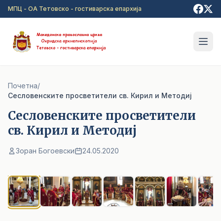
Прејди на главна содржина
МПЦ - ОА Тетовско - гостиварска епархија
Почетна
/
Cесловенските просветители св. Кирил и Методиј
Cесловенските просветители
св. Кирил и Методиј
Зоран Богоевски
24.05.2020
1
/ 9