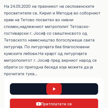
На 24.05.2020 на празникот на сесловенските
просветители св. Кирил и Методиј во соборниот
храм на Тетово посветен во нивни
спомен,надлежниот митрополит Тетовско-
гостиварски г. Јосиф со свештенсвото од
Тетовското намесништво богослужеше света
литургија. По литургијата беа благословени
кумските лебови.На крајот од литургијата
митрополитот г. Јосиф пред верниот народ се
обрати со пригодна беседа која можете да ја
прочитате
тука...
Претплатете се