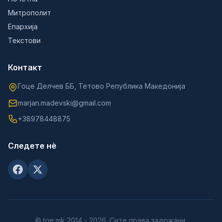
Митрополит
Епархија
Текстови
Контакт
Гоце Делчев ББ, Тетово Република Македонија
marjan.madevski@gmail.com
+38978448875
Следете нè
© tge.mk 2014 - 2026. Сите права задржани.