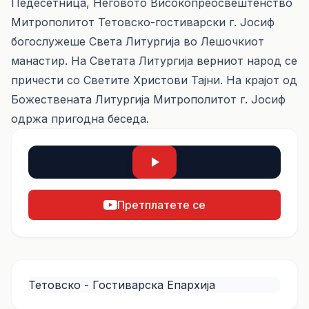
Педесетница, Неговото Високопреосвештенство
Митрополитот Тетовско-гостиварски г. Јосиф
богослужеше Света Литургија во Лешочкиот
манастир. На Светата Литургија верниот народ се
причести со Светите Христови Тајни. На крајот од
Божествената Литургија Митрополитот г. Јосиф
одржа пригодна беседа.
Претплатете се
Тетовско - Гостиварска Епархија