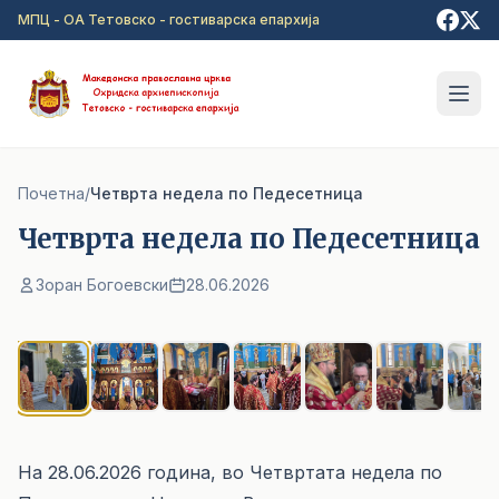
Прејди на главна содржина
МПЦ - ОА Тетовско - гостиварска епархија
Почетна
/
Четврта недела по Педесетница
Четврта недела по Педесетница
Зоран Богоевски
28.06.2026
1
/ 7
На 28.06.2026 година, во Четвртата недела по