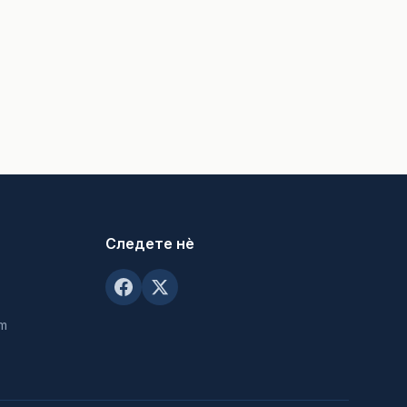
Следете нè
om