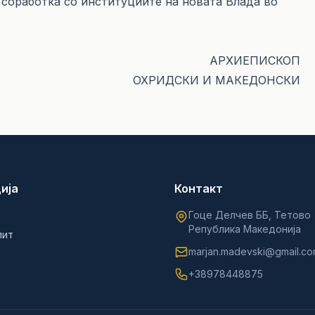
 соработка со институциите на новата Влада во
.
АРХИЕПИСКОП
ОХРИДСКИ И МАКЕДОНСКИ
ија
Контакт
Гоце Делчев ББ, Тетово
Република Македонија
лит
marjan.madevski@gmail.c
+38978448875