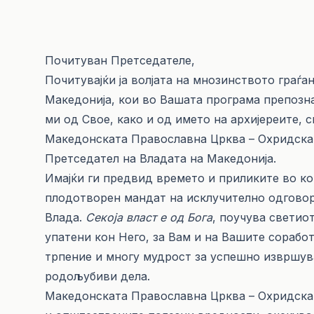
Почитуван Претседателе,
Почитувајќи ја волјата на мнозинството граѓ
Македонија, кои во Вашата програма препозн
ми од Свое, како и од името на архијереите,
Македонската Православна Црква – Охридска 
Претседател на Владата на Македонија.
Имајќи ги предвид времето и приликите во к
плодотворен мандат на исклучително одгово
Влада.
Секоја власт е од Бога
, поучува светиот
упатени кон Него, за Вам и на Вашите сорабо
трпение и многу мудрост за успешно извршув
родољубиви дела.
Македонската Православна Црква – Охридска 