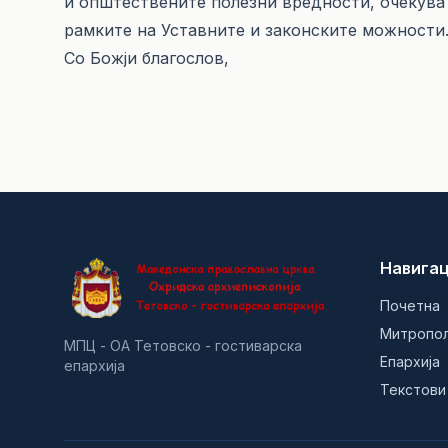
и општествените полезни вредности, очекува
рамките на Уставните и законските можности
Со Божји благослов,
Навигац
Почетна
Митропо
МПЦ - ОА Тетовско - гостиварска
Епархија
епархија
Текстови