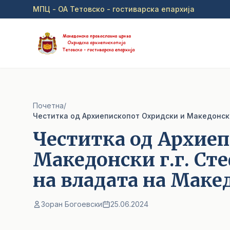
Прејди на главна содржина
МПЦ - ОА Тетовско - гостиварска епархија
Почетна
/
Честитка од Архие
Македонски г.г. Ст
на владата на Маке
Зоран Богоевски
25.06.2024