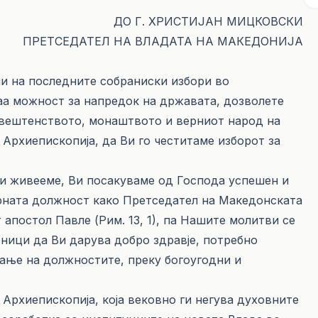
ДО Г. ХРИСТИЈАН МИЦКОВСКИ
ПРЕТСЕДАТЕЛ НА ВЛАДАТА НА МАКЕДОНИЈА
ани на последните собраниски избори во
аа можност за напредок на државата, дозволете
 свештенството, монаштвото и верниот народ на
Архиепископија, да Ви го честитаме изборот за
ои живееме, Ви посакуваме од Господа успешен и
рната должност како Претседател на Македонската
 апостол Павле (Рим. 13, 1), па Нашите молитви се
тници да Ви дарува добро здравје, потребно
ање на должностите, преку богоугодни и
Архиепископија, која вековно ги негува духовните