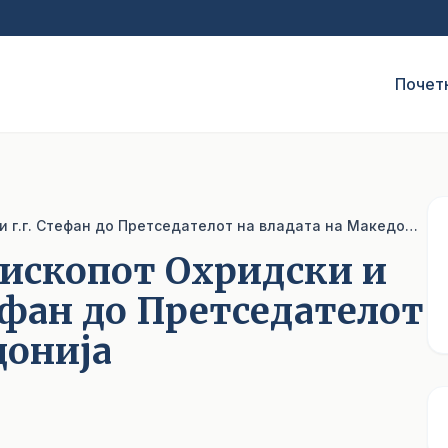
Почет
Честитка од Архиепископот Охридски и Македонски г.г. Стефан до Претседателот на владата на Македонија
пископот Охридски и
ефан до Претседателот
донија