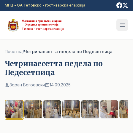
Прејди на главна содржина
МПЦ - ОА Тетовско - гостиварска епархија
Почетна
/
Четринаесетта недела по Педесетницa
Четринаесетта недела по
Педесетницa
Зоран Богоевски
14.09.2025
1
/ 8