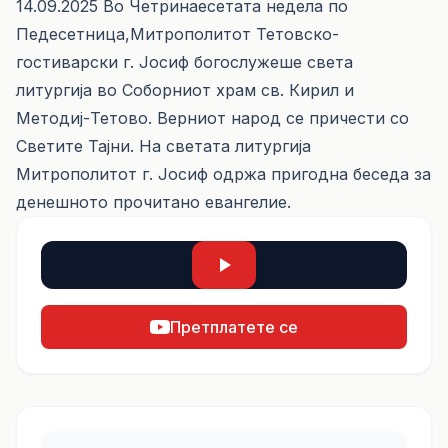
14.09.2025 Во Четринаесетата недела по
Педесетница,Митрополитот Тетовско-
гостиварски г. Јосиф богослужеше света
литургија во Соборниот храм св. Кирил и
Методиј-Тетово. Верниот народ се причести со
Светите Тајни. На светата литургија
Митрополитот г. Јосиф одржа пригодна беседа за
денешното прочитано евангелие.
Претплатете се