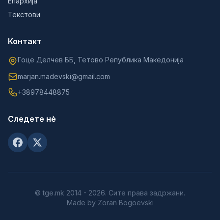
Епархија
Текстови
Контакт
Гоце Делчев ББ, Тетово Република Македонија
marjan.madevski@gmail.com
+38978448875
Следете нè
© tge.mk 2014 - 2026. Сите права задржани.
Made by Zoran Bogoevski