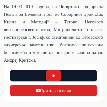
На 14.03.2019 година, во Четвртокот од првата
Недела од Великиот пост, во Соборниот храм „Св.
Кирил и Методиј“ – Тетово, Неговото
високопреосвештенство, Митрополитот Тетовско-
гостиварски г. Јосиф, со свештеници од Тетовското
архиерејско намесништво, богослужеше вечерна
богослужба и читаше од покајниот канона на св.
Андреј Критски.
Претплатете се