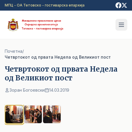
Прејди на главна содржина
МПЦ - ОА Тетовско - гостиварска епархија
Почетна
/
Четвртокот од првата Недела од Великиот пост
Четвртокот од првата Недела
од Великиот пост
Зоран Богоевски
14.03.2019
1
/ 3