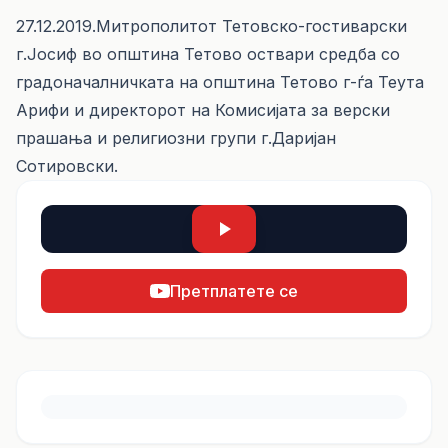
27.12.2019.Митрополитот Тетовско-гостиварски
г.Јосиф во општина Тетово оствари средба со
градоначалничката на општина Тетово г-ѓа Теута
Арифи и директорот на Комисијата за верски
прашања и религиозни групи г.Даријан
Сотировски.
Претплатете се