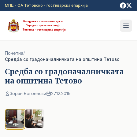
Прејди на главна содржина
МПЦ - ОА Тетовско - гостиварска епархија
Почетна
/
Cредба со градоначалничката на општина Тетово
Cредба со градоначалничката
на општина Тетово
Зоран Богоевски
27.12.2019
1
/ 2