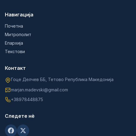
Навигација
Почетна
Митрополит
Епархија
Текстови
Контакт
Гоце Делчев ББ, Тетово Република Македонија
marjan.madevski@gmail.com
+38978448875
Следете нè