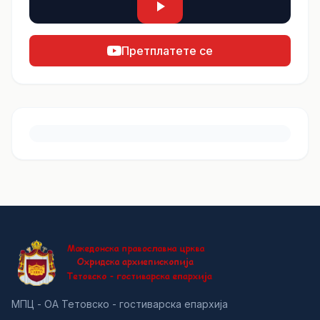
Претплатете се
МПЦ - ОА Тетовско - гостиварска епархија