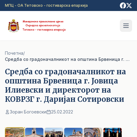
Прејди на главна содржина
МПЦ - ОА Тетовско - гостиварска епархија
Почетна
/
Cредба со градоначалникот на општина Брвеница г. Јовица Илиевски и директорот на КОВРЗГ г. Даријан Сотировски
Cредба со градоначалникот на
општина Брвеница г. Јовица
Илиевски и директорот на
КОВРЗГ г. Даријан Сотировски
Зоран Богоевски
25.02.2022
1
/ 6