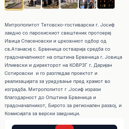
Митрополитот Тетовско-гостиварски г. Јосиф
заедно со парохискиот свештеник протоереј
Ивица Спасеновски и црковниот одбор од
св.Атанасиј с. Брвеница остварија средба со
градоначалникот на општина Брвеница г. Јовица
Илиевски и директорот на КОВРЗГ г. Даријан
Сотировски и го разгледаа проектот и
реализацијата за уредување пред храмот во
изградба. Митрополитот г .Јосиф изрази
благодарност до Општина Брвеница и
градоначалникот, Бирото за регионален развој, и
Комисијата за верски заедници.