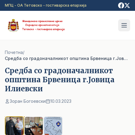
Прејди на главна содржина
МПЦ - ОА Тетовско - гостиварска епархија
Почетна
/
Cредба со градоначалникот општина Брвеница г.Јовица Илиевски
Cредба со градоначалникот
општина Брвеница г.Јовица
Илиевски
Зоран Богоевски
10.03.2023
1
/ 3