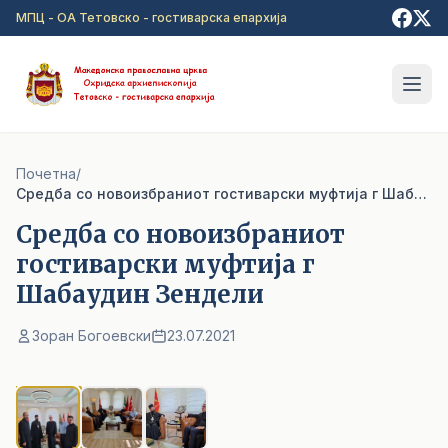
Прејди на главна содржина
МПЦ - ОА Тетовско - гостиварска епархија
Почетна
/
Cредба со новоизбраниот гостиварски муфтија г Шабаудин Зендели
Cредба со новоизбраниот
гостиварски муфтија г
Шабаудин Зендели
Зоран Богоевски
23.07.2021
1
/ 3