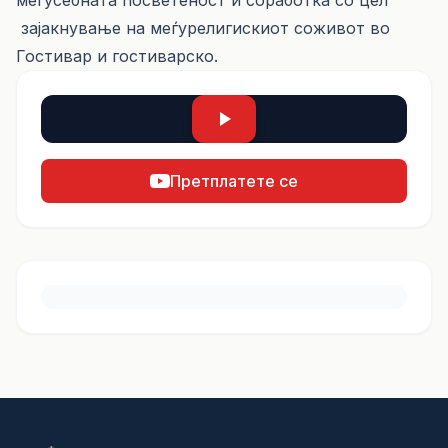
меѓусебната посветеност и соработка со цел
зајакнување на меѓурелигискиот соживот во
Гостивар и гостиварско.
Претплатете се