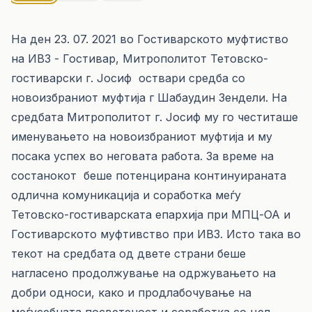
На ден 23. 07. 2021 во Гостиварското муфтиство
на ИВЗ - Гостивар, Митрополитот Тетовско-
гостиварски г. Јосиф оствари средба со
новоизбраниот муфтија г Шабаудин Зендели. На
средбата Митрополитот г. Јосиф му го честиташе
именувањето на новоизбраниот муфтија и му
посака успех во неговата работа. За време на
состанокот беше потенцирана континуираната
одлична комуникација и соработка меѓу
Тетовско-гостиварската епархија при МПЦ-ОА и
Гостиварското муфтивство при ИВЗ. Исто така во
текот на средбата од двете страни беше
нагласено продолжување на одржувањето на
добри односи, како и продлабочување на