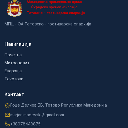
МПЦ - ОА Тетовско - гостиварска епархија
Навигација
Почетна
Митрополит
Епархија
Текстови
Контакт
Гоце Делчев ББ, Тетово Република Македонија
marjan.madevski@gmail.com
+38978448875