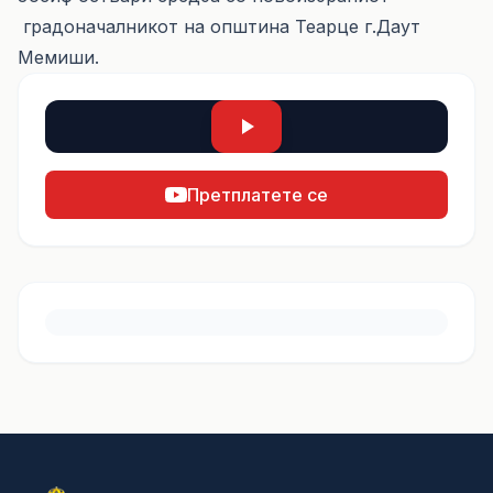
градоначалникот на општина Теарце г.Даут
Мемиши.
Претплатете се