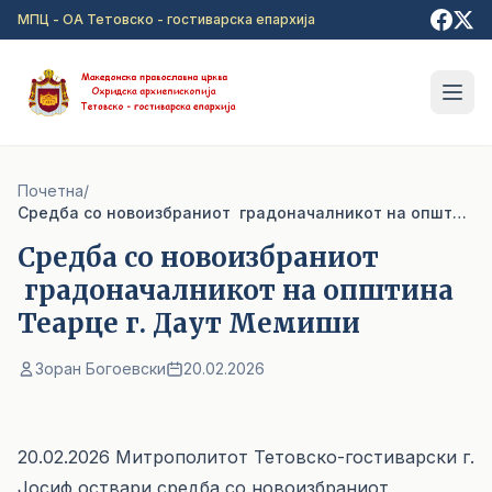
Прејди на главна содржина
МПЦ - ОА Тетовско - гостиварска епархија
Почетна
/
Cредба со новоизбраниот градоначалникот на општина Теарце г. Даут Мемиши
Cредба со новоизбраниот
градоначалникот на општина
Теарце г. Даут Мемиши
Зоран Богоевски
20.02.2026
20.02.2026 Митрополитот Тетовско-гостиварски г.
Јосиф оствари средба со новоизбраниот