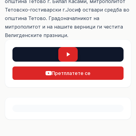
општина Тетово г. Билал Касами, митрополитот
Тетовско-гостиварски г.Јосиф оствари средба во
општина Тетово. Градоначалникот на
митрополитот и на нашите верници ги честита
Велигденските празници.
Претплатете се