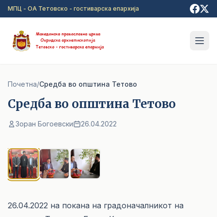
Прејди на главна содржина
МПЦ - ОА Тетовско - гостиварска епархија
Почетна
/
Cредба во општина Тетово
Cредба во општина Тетово
Зоран Богоевски
26.04.2022
1
/ 3
26.04.2022 на покана на градоначалникот на