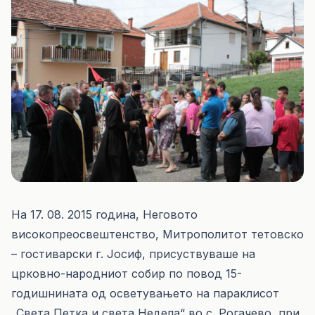
На 17. 08. 2015 година, Неговото
високопреосвештенство, Митрополитот тетовско
– гостиварски г. Јосиф, присуствуваше на
црковно-народниот собир по повод 15-
годишнината од осветувањето на параклисот
„Света Петка и света Недела“ во с. Рогачево, при