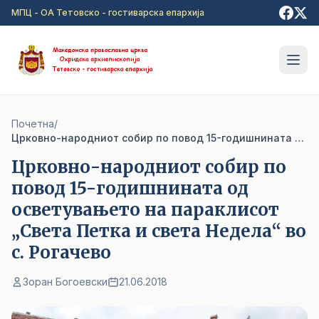
Прејди на главна содржина
МПЦ - ОА Тетовско - гостиварска епархија
Почетна
/
Црковно-народниот собир по повод 15-годишнината од осветувањето на параклисот „Света Петка и света Недела“ во с. Рогачево
Црковно-народниот собир по
повод 15-годишнината од
осветувањето на параклисот
„Света Петка и света Недела“ во
с. Рогачево
Зоран Богоевски
21.06.2018