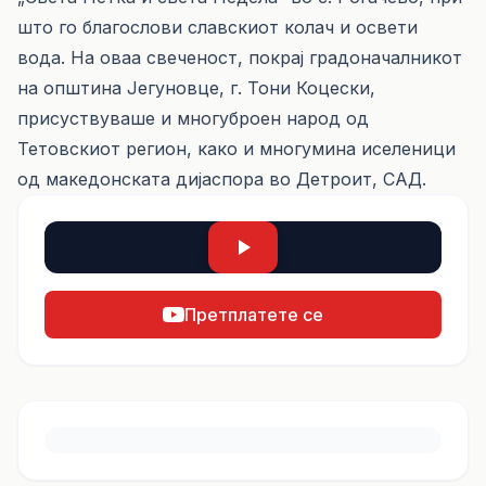
што го благослови славскиот колач и освети
вода. На оваа свеченост, покрај градоначалникот
на општина Јегуновце, г. Тони Коцески,
присуствуваше и многуброен народ од
Тетовскиот регион, како и многумина иселеници
од македонската дијаспора во Детроит, САД.
Претплатете се