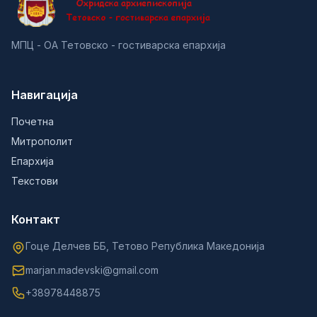
МПЦ - ОА Тетовско - гостиварска епархија
Навигација
Почетна
Митрополит
Епархија
Текстови
Контакт
Гоце Делчев ББ, Тетово Република Македонија
marjan.madevski@gmail.com
+38978448875