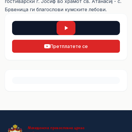
гостиварски г. Јосиф во храмот св. Атанасиј - с.
Брвеница ги благослови кумските лебови.
Претплатете се