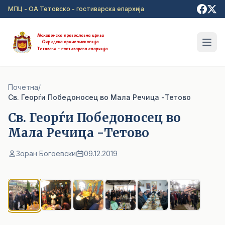
Прејди на главна содржина
МПЦ - ОА Тетовско - гостиварска епархија
Почетна
/
Cв. Георѓи Победоносец во Мала Речица -Тетово
Cв. Георѓи Победоносец во
Мала Речица -Тетово
Зоран Богоевски
09.12.2019
1
/ 6