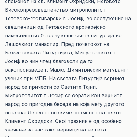
споменот на св. Климент Охридски, Неговото
Високопреосвештенство митрополитот
Тетовско-гостиварски г. Јосиф, во сослужение на
свештеници од Тетовското архиерејско
намесништво богослужеше света литургија во
Лешочкиот манастир. Пред почетокот на
Божествената Литургијата, Митрополитот г.
Јосиф во чин чтец благоволи да го
ракопроизведе г. Марко Димитриески матурант-
ученик при МПБ. На светата Литургија верниот
народ се причести со Светите Тајни.
Митрополитот г. Јосиф се обрати кон верниот
народ со пригодна беседа на која меѓу другото
истакна: Денес го славиме споменот на свети
Климент Охридски. Овој празник е од особено
значење за нас како верници на нашата