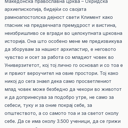
Македонска православна црква – Охридска
архиепископија, бидејќи со својата
рамноапостолска дејност свети Климент како
гласник на предвечната премудрост и вистина,
неизбришливо се вгради во целокупната црковна
историја. Она што особено мене ме предизвикува
да зборувам за нашиот архипастир, е неговото
чувство и осет за работа со младиот човек во
Универзитетот, кој тој лично го основал и со тоа е
и првиот вероучител на овие простори. Тој како
никој до сега знаел дека само просветлениот
млад човек може безбедно да чекори во животот
и да допринесува за подобро утре, не само за
себеси, туку и за оние покрај себе, за
општеството, а со самото тоа и за светот околу
себе. Да се има околу 3.500 ученици, да се грижи