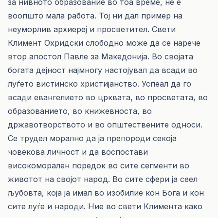
за нивното образование во тоа време, не е
воопшто мала работа. Тој ни дал пример на
неуморлив архиереј и просветител. Свети
Климент Охридски слободно може да се нарече
втор апостол Павле за Македонија. Во својата
богата дејност најмногу настојувал да всади во
луѓето вистинско христијанство. Успеал да го
всади евангелието во црквата, во просветата, во
образованието, во книжевноста, во
државотворството и во општествените односи.
Се трудел морално да ја препороди секоја
човекова личност и да воспостави
високоморален поредок во сите сегменти во
животот на својот народ. Во сите сфери ја сеел
љубовта, која ја имал во изобилие кон Бога и кон
сите луѓе и народи. Ние во свети Климента како