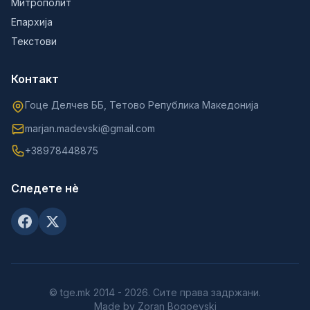
Митрополит
Епархија
Текстови
Контакт
Гоце Делчев ББ, Тетово Република Македонија
marjan.madevski@gmail.com
+38978448875
Следете нè
© tge.mk 2014 - 2026. Сите права задржани.
Made by Zoran Bogoevski