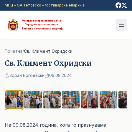
Прејди на главна содржина
МПЦ - ОА Тетовско - гостиварска епархија
Почетна
/
Cв. Климент Охридски
Cв. Климент Охридски
Зоран Богоевски
09.08.2024
1
/ 7
На 09.08.2024 година, кога го празнуваме