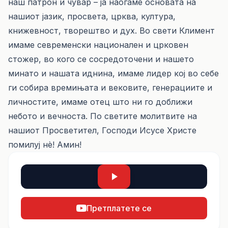
наш патрон и чувар – ја наоѓаме основата на
нашиот јазик, просвета, црква, култура,
книжевност, творештво и дух. Во свети Климент
имаме севременски национален и црковен
стожер, во кого се сосредоточени и нашето
минато и нашата иднина, имаме лидер кој во себе
ги собира времињата и вековите, генерациите и
личностите, имаме отец што ни го доближи
небото и вечноста. По светите молитвите на
нашиот Просветител, Господи Исусе Христе
помилуј нѐ! Амин!
Претплатете се