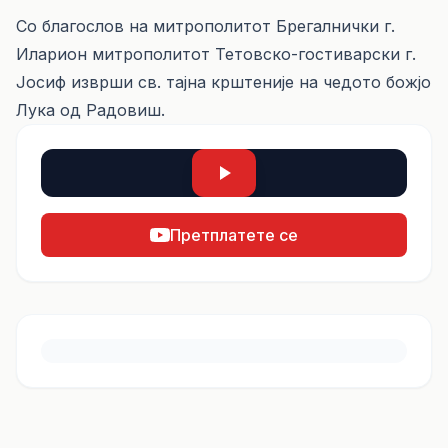
Со благослов на митрополитот Брегалнички г.
Иларион митрополитот Тетовско-гостиварски г.
Јосиф изврши св. тајна крштеније на чедото божјо
Лука од Радовиш.
Претплатете се