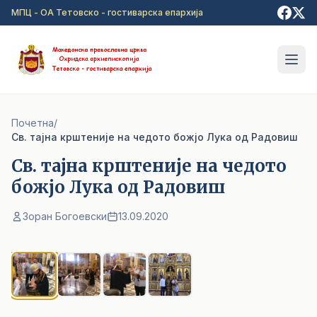
Прејди на главна содржина
МПЦ - ОА Тетовско - гостиварска епархија
Почетна
/
Cв. тајна крштеније на чедото божјо Лука од Радовиш
Cв. тајна крштеније на чедото
божјо Лука од Радовиш
Зоран Богоевски
13.09.2020
1
/ 4