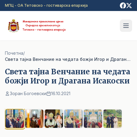
Прејди на главна содржина
МПЦ - ОА Тетовско - гостиварска епархија
Почетна
/
Cвета тајна Венчание на чедата божји Игор и Драгана Исакоски
Cвета тајна Венчание на чедата
божји Игор и Драгана Исакоски
Зоран Богоевски
16.10.2021
1
/ 6