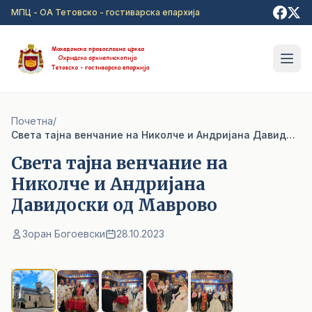
Прејди на главна содржина
МПЦ - ОА Тетовско - гостиварска епархија
Почетна
/
Cвета тајна венчание на Николче и Андријана Давидоски од Маврово
Cвета тајна венчание на
Николче и Андријана
Давидоски од Маврово
Зоран Богоевски
28.10.2023
1
/ 5