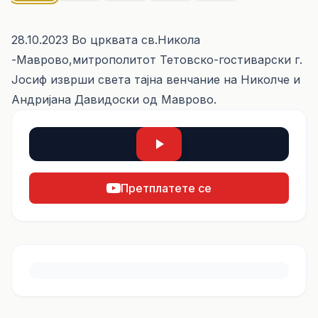
28.10.2023 Во црквата св.Никола
-Маврово,митрополитот Тетовско-гостиварски г.
Јосиф изврши света тајна венчание на Николче и
Андријана Давидоски од Маврово.
Претплатете се