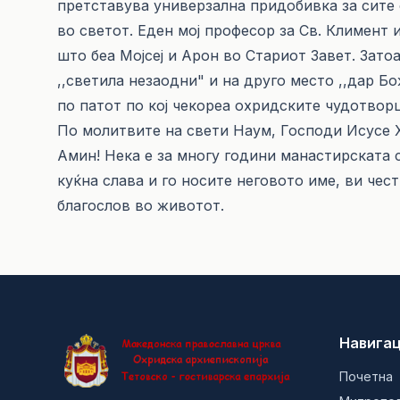
претставува универзална придобивка за сите 
во светот. Еден мој професор за Св. Климент 
што беа Мојсеј и Арон во Стариот Завет. Зато
,,светила незаодни" и на друго место ,,дар Б
по патот по кој чекореа охридските чудотворц
По молитвите на свети Наум, Господи Исусе Х
Амин! Нека е за многу години манастирската с
куќна слава и го носите неговото име, ви чес
благослов во животот.
Навигац
Почетна