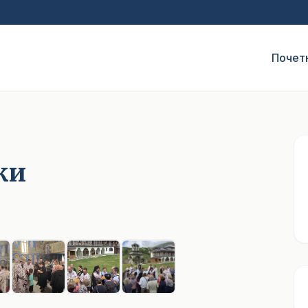
Почет
ки
1
/ 8