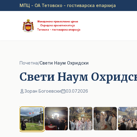
Прејди на главна содржина
МПЦ - ОА Тетовско - гостиварска епархија
Почетна
/
Cвети Наум Охридски
Cвети Наум Охридс
Зоран Богоевски
03.07.2026