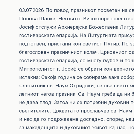
03.07.2026 По повод празникот посветен на 
Попова Шапка, Неговото Високопреосвештенс
Јосиф отслужи Архиерејска Божествена Литур
гостиварската епархија. На Литургијата прис
подготвен, пристапи кон светиот Путир. По 
благословен празничниот колач. Црковниот од
гостиварската епархија, со многу љубов и поч
Митрополитот г. Јосиф се обрати кон верното 
истакна: Секоја година се собираме вака соб
заштитник св. Наум Охридски, на ова свето 
летниот негов празник. Св. Наум треба да ни 
не дава плод. Затоа ни се потребни духовни 
светителите. Црквата го прославува св. Наум
и нас да го подржаваме доследно, според на
за македонците и духовниот живот кај нас, но