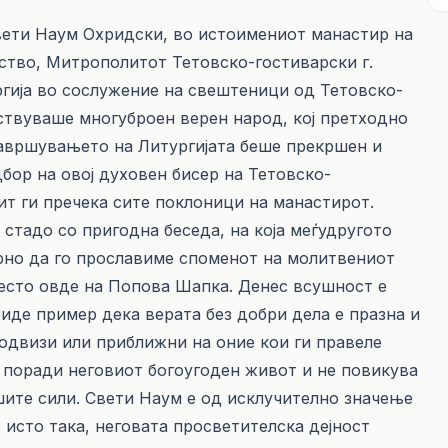
свети Наум Охридски, во истоимениот манастир на
тво, Митрополитот Тетовско-гостиварски г.
гија во сослужение на свештеници од Тетовско-
уствуваше многуброен верен народ, кој претходно
завршувањето на Литургијата беше прекршен и
бор на овој духовен бисер на Тетовско-
ит ги пречека сите поклоници на манастирот.
стадо со пригодна беседа, на која меѓудругото
орно да го прославиме споменот на молитвениот
место овде на Попова Шапка. Денес всушност е
биде пример дека верата без добри дела е празна и
подвизи или приближни на оние кои ги правеле
 поради неговиот богоугоден живот и не повикува
шите сили. Свети Наум е од исклучително значење
 исто така, неговата просветителска дејност