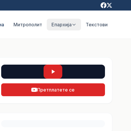
на
Митрополит
Епархија
Текстови
Претплатете се