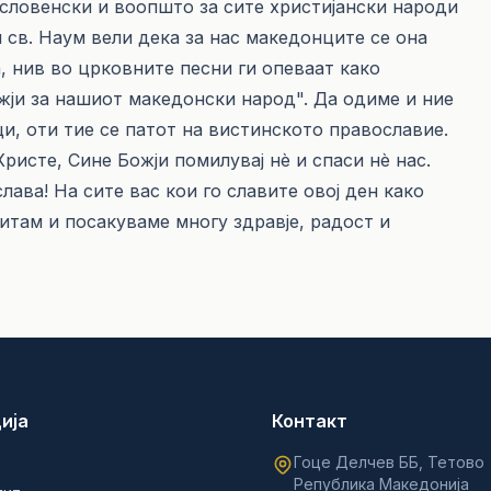
словенски и воопшто за сите христијански народи
и св. Наум вели дека за нас македонците се она
а, нив во црковните песни ги опеваат како
ожји за нашиот македонски народ". Да одиме и ние
и, оти тие се патот на вистинското православие.
ристе, Сине Божји помилувај нè и спаси нè нас.
лава! На сите вас кои го славите овој ден како
титам и посакуваме многу здравје, радост и
ија
Контакт
Гоце Делчев ББ, Тетово
Република Македонија