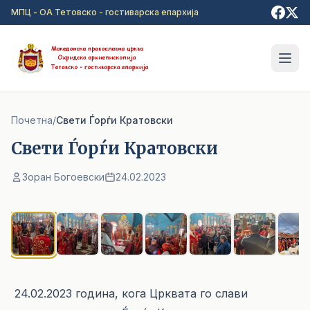
Прејди на главна содржина
МПЦ - ОА Тетовско - гостиварска епархија
Почетна
/
Cвети Ѓорѓи Кратовски
Cвети Ѓорѓи Кратовски
Зоран Богоевски
24.02.2023
1
/ 7
24.02.2023 година, кога Црквата го слави