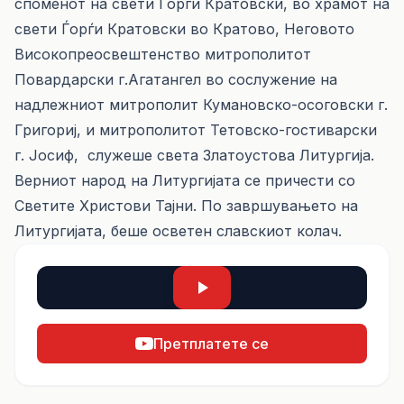
споменот на свети Ѓорѓи Кратовски, во храмот на
свети Ѓорѓи Кратовски во Кратово, Неговото
Високопреосвештенство митрополитот
Повардарски г.Агатангел во сослужение на
надлежниот митрополит Кумановско-осоговски г.
Григориј, и митрополитот Тетовско-гостиварски
г. Јосиф, служеше света Златоустова Литургија.
Верниот народ на Литургијата се причести со
Светите Христови Тајни. По завршувањето на
Литургијата, беше осветен славскиот колач.
Претплатете се