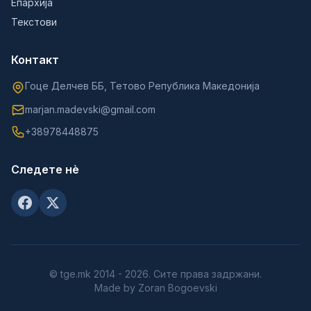
Епархија
Текстови
Контакт
Гоце Делчев ББ, Тетово Република Македонија
marjan.madevski@gmail.com
+38978448875
Следете нè
© tge.mk 2014 - 2026. Сите права задржани.
Made by Zoran Bogoevski