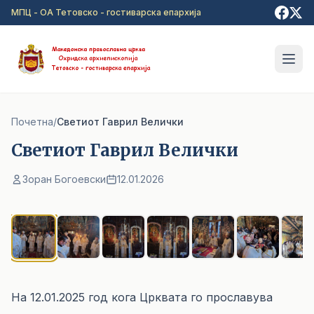
Прејди на главна содржина
МПЦ - ОА Тетовско - гостиварска епархија
Почетна
/
Cветиот Гаврил Велички
Cветиот Гаврил Велички
Зоран Богоевски
12.01.2026
1
/ 7
На 12.01.2025 год кога Црквата го прославува