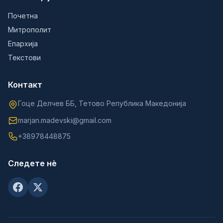
Почетна
Митрополит
Епархија
Текстови
Контакт
Гоце Делчев ББ, Тетово Република Македонија
marjan.madevski@gmail.com
+38978448875
Следете нè