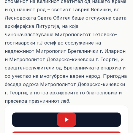
споменот на великиот светител од нашето време
и од нашиот род – светиот Гаврил Велички, во
Лесновската Света Обител беше отслужена света
архијерејска Литургија, на која
чиноначалствуваше Митрополитот Тетовско-
гостиварски г.Ј осиф во сослужение на
надлежниот Митрополит Брегалнички г. Иларион
и Митрополитот Дебарско-кичевски г. Георгиј, и
свештенослужители од Брегалничката епархија и
со учество на многуброен верен народ. Пригодна
беседа одржа Митрополитот Дебарско-кичевски
г. Георгиј, а потоа архијереите го благословија и
пресекоа празничниот леб.