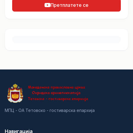
Претплатете се
МПЦ - ОА Тетовско - гостиварска епархија
Навигација