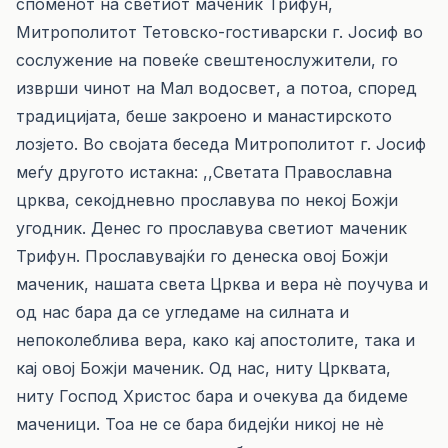
споменот на светиот маченик Трифун,
Митрополитот Тетовско-гостиварски г. Јосиф во
сослужение на повеќе свештенослужители, го
изврши чинот на Мал водосвет, а потоа, според
традицијата, беше закроено и манастирското
лозјето. Во својата беседа Митрополитот г. Јосиф
меѓу другото истакна: ,,Светата Православна
црква, секојдневно прославува по некој Божји
угодник. Денес го прославува светиот маченик
Трифун. Прославувајќи го денеска овој Божји
маченик, нашата света Црква и вера нè поучува и
од нас бара да се угледаме на силната и
непоколеблива вера, како кај апостолите, така и
кај овој Божји маченик. Од нас, ниту Црквата,
ниту Господ Христос бара и очекува да бидеме
маченици. Тоа не се бара бидејќи никој не нè