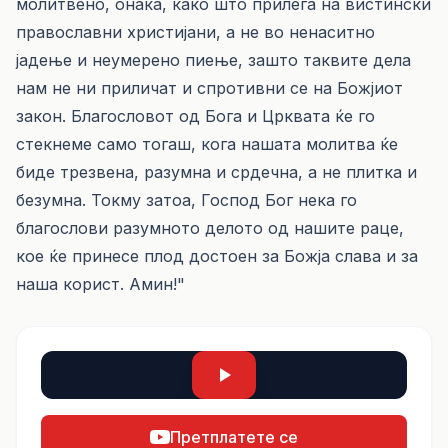
молитвено, онака, како што прилега на вистински
православни христијани, а не во не­на­ситно
јадење и неумерено пиење, зашто таквите дела
нам не ни приличат и спротивни се на Божјиот
закон. Благословот од Бога и Црквата ќе го
стекнеме само то­гаш, кога нашата молитва ќе
биде трезвена, разумна и срдечна, а не плитка и
бе­зумна. Токму затоа, Господ Бог нека го
благослови разумното делото од на­ши­те раце,
кое ќе принесе плод достоен за Божја слава и за
наша корист. Амин!"
Претплатете се