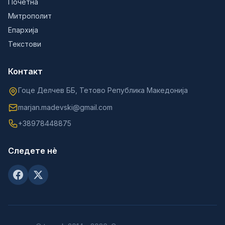
Почетна
Митрополит
Епархија
Текстови
Контакт
Гоце Делчев ББ, Тетово Република Македонија
marjan.madevski@gmail.com
+38978448875
Следете нè