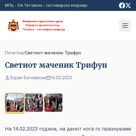
Прејди на главна содржина
МПЦ - ОА Тетовско - гостиварска епархија
Почетна
/
Cветиот маченик Трифун
Cветиот маченик Трифун
Зоран Богоевски
14.02.2023
1
/ 3
На 14.02.2023 година, на денот кога го празнуваме