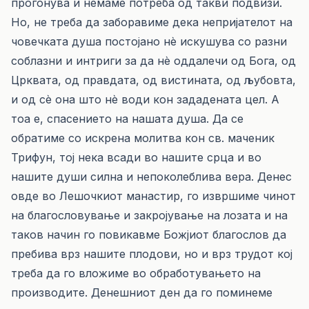
прогонува и немаме потреба од такви подвизи.
Но, не треба да заборавиме дека непријателот на
човечката душа постојано нè искушува со разни
соблазни и интриги за да нè оддалечи од Бога, од
Црквата, од правдата, од вистината, од љубовта,
и од сè она што нè води кон зададената цел. А
тоа е, спасението на нашата душа. Да се
обратиме со искрена молитва кон св. маченик
Трифун, тој нека всади во нашите срца и во
нашите души силна и непоколеблива вера. Денес
овде во Лешочкиот манастир, го извршиме чинот
на бла­го­сло­ву­вање и закројување на лозата и на
таков начин го повикавме Божјиот бла­го­слов да
пребива врз нашите плодови, но и врз трудот кој
треба да го вложиме во обработувањето на
производите. Денешниот ден да го поминеме