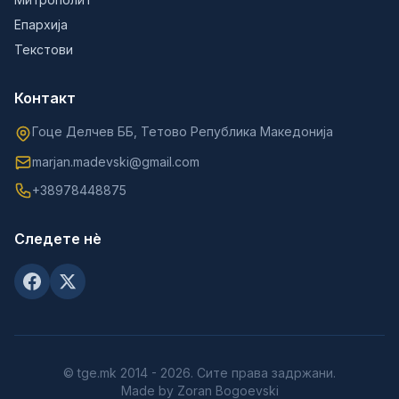
Епархија
Текстови
Контакт
Гоце Делчев ББ, Тетово Република Македонија
marjan.madevski@gmail.com
+38978448875
Следете нè
© tge.mk 2014 - 2026. Сите права задржани.
Made by Zoran Bogoevski