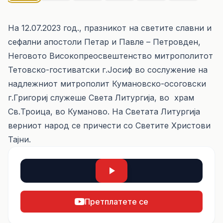
На 12.07.2023 год., празникот на светите славни и
сефални апостоли Петар и Павле – Петровден,
Неговото Високопреосвештенство митрополитот
Тетовско-гостиватски г.Јосиф во сослужение на
надлежниот митрополит Кумановско-осоговски
г.Григориј служеше Света Литургија, во храм
Св.Троица, во Куманово. На Светата Литургија
верниот народ се причести со Светите Христови
Тајни.
Претплатете се