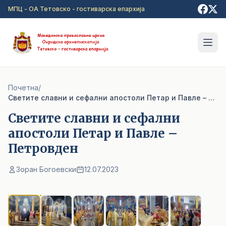
Прејди на главна содржина
МПЦ - ОА Тетовско - гостиварска епархија
Почетна
/
Cветите славни и сефални апостоли Петар и Павле – Петровден
Cветите славни и сефални
апостоли Петар и Павле –
Петровден
Зоран Богоевски
12.07.2023
1
/ 6