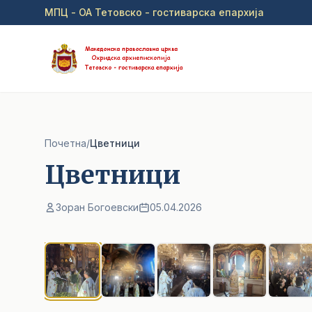
Прејди на главна содржина
МПЦ - ОА Тетовско - гостиварска епархија
Почетна
/
Цветници
Цветници
Зоран Богоевски
05.04.2026