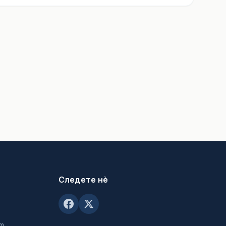
Следете нè
om