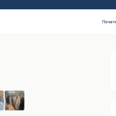
Почет
1
/ 6