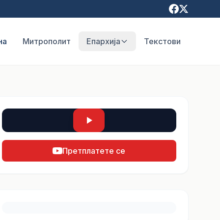
на
Митрополит
Епархија
Текстови
Претплатете се