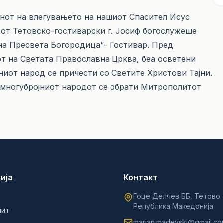
енот на влегувањето на нашиот Спасител Исус
от Тетовско-гостиварски г. Јосиф богослужеше
на Пресвета Богородица“- Гостивар. Пред
от на Светата Православна Црква, беа осветени
ниот народ се причести со Светите Христови Тајни.
 многубројниот народот се обрати Митрополитот
ија
Контакт
Гоце Делчев ББ, Тетово
Република Македонија
лит
marjan.madevski@gmail.c