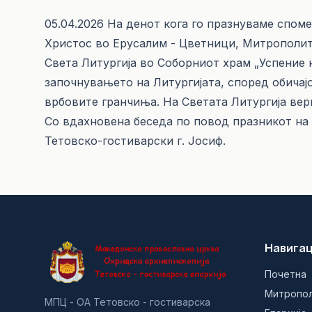
05.04.2026 На денот кога го празнуваме спом
Христос во Ерусалим - Цветници, Митрополит
Света Литургија во Соборниот храм „Успение 
започнувањето на Литургијата, според обичај
врбовите гранчиња. На Светата Литургија вер
Со вдахновена беседа по повод празникот на
Тетовско-гостиварски г. Јосиф.
Навигац
Почетна
Митропо
МПЦ - ОА Тетовско - гостиварска