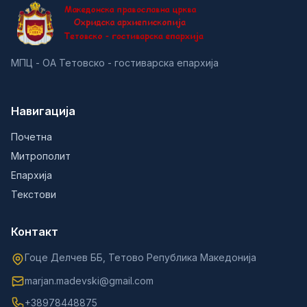
МПЦ - ОА Тетовско - гостиварска епархија
Навигација
Почетна
Митрополит
Епархија
Текстови
Контакт
Гоце Делчев ББ, Тетово Република Македонија
marjan.madevski@gmail.com
+38978448875