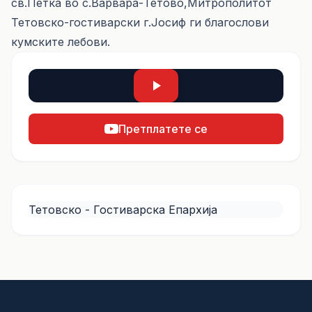
св.Петка во с.Варвара-Тетово,Митрополитот
Тетовско-гостиварски г.Јосиф ги благослови
кумските лебови.
Претплатете се
Тетовско - Гостиварска Епархија