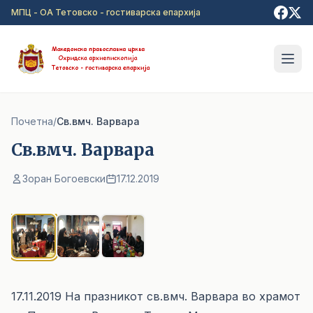
Прејди на главна содржина
МПЦ - ОА Тетовско - гостиварска епархија
Почетна
/
Cв.вмч. Варвара
Cв.вмч. Варвара
Зоран Богоевски
17.12.2019
1
/ 3
17.11.2019 На празникот св.вмч. Варвара во храмот