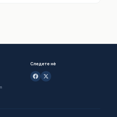
Следете нè
om