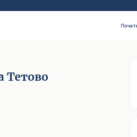
Почет
а Тетово
1
/ 3