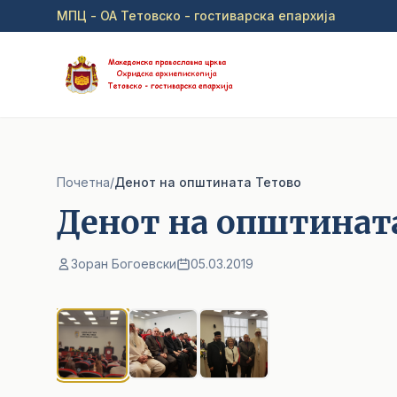
Прејди на главна содржина
МПЦ - ОА Тетовско - гостиварска епархија
Почетна
/
Денот на општината Тетово
Денот на општинат
Зоран Богоевски
05.03.2019