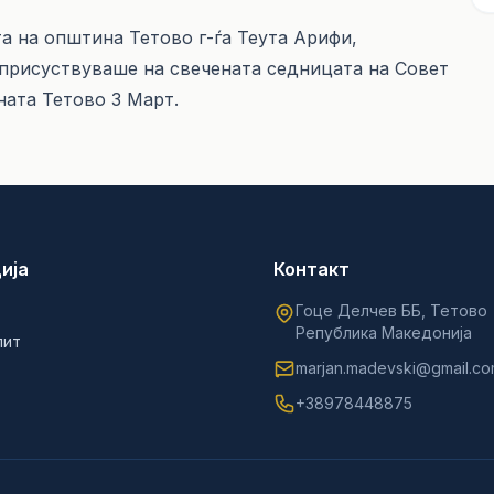
та на општина Тетово г-ѓа Теута Арифи,
присуствуваше на свечената седницата на Совет
ата Тетово 3 Март.
ија
Контакт
Гоце Делчев ББ, Тетово
Република Македонија
лит
marjan.madevski@gmail.c
+38978448875