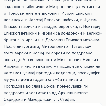
Митрополит тимочки, г. Никодим Архиепископ
задарско-шибенички и Митрополит далматински
и Преосветените епископи г. Исихиј Епископ
ваљевски, г. Јеротеј Епископ шабачки, г. Јустин
Епископ париски и западно европски, г. Нектариј
Епископ јегарски и избран за лондонски и велико-
британско-ирски и г. Дамаскин Епископ мохачки.
После литургијата, Митрополитот Тетовско-
гостиварски г. Јосиф се обрати со поздравно
слово до Архиепископот и Митрополит Нишки г.
Арсениј, и честитајќи му, му подари за спомен на
неговиот јубилеј пригодни подароци, посакувајќи
му уште долги години служба на нивата
Господова во слава Божја, пренесувајќи ги
поздравот и честитката од Архиепископот
Охридски и Македонски г. г. Стефан.