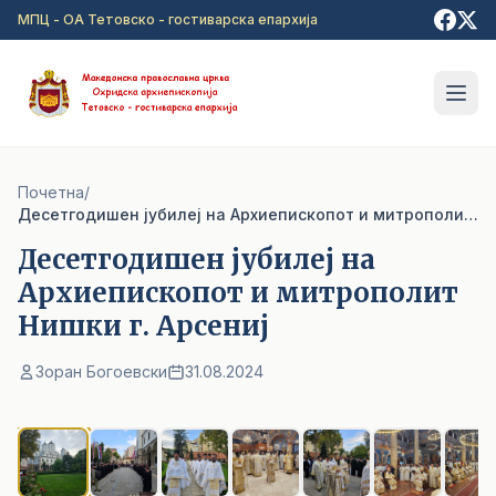
Прејди на главна содржина
МПЦ - ОА Тетовско - гостиварска епархија
Почетна
/
Десетгодишен јубилеј на Архиепископот и митрополит Нишки г. Арсениј
Десетгодишен јубилеј на
Архиепископот и митрополит
Нишки г. Арсениј
Зоран Богоевски
31.08.2024
1
/ 10