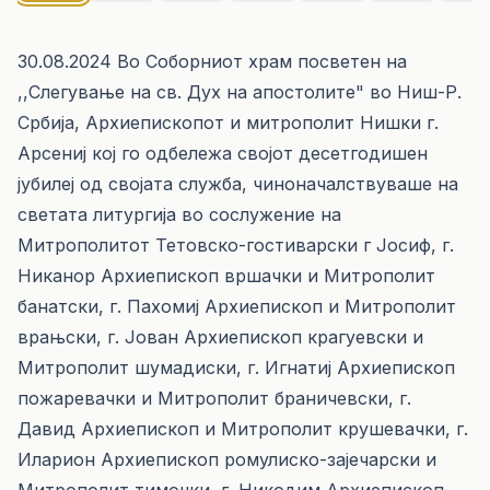
30.08.2024 Во Соборниот храм посветен на
,,Слегување на св. Дух на апостолите" во Ниш-Р.
Србија, Архиепископот и митрополит Нишки г.
Арсениј кој го одбележа својот десетгодишен
јубилеј од својата служба, чиноначалствуваше на
светата литургија во сослужение на
Митрополитот Тетовско-гостиварски г Јосиф, г.
Никанор Архиепископ вршачки и Митрополит
банатски, г. Пахомиј Архиепископ и Митрополит
врањски, г. Јован Архиепископ крагуевски и
Митрополит шумадиски, г. Игнатиј Архиепископ
пожаревачки и Митрополит браничевски, г.
Давид Архиепископ и Митрополит крушевачки, г.
Иларион Архиепископ ромулиско-зајечарски и