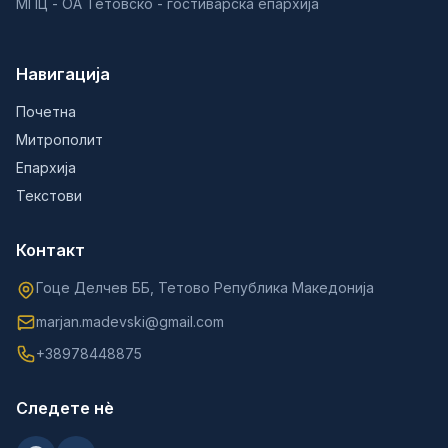
МПЦ - ОА Тетовско - гостиварска епархија
Навигација
Почетна
Митрополит
Епархија
Текстови
Контакт
Гоце Делчев ББ, Тетово Република Македонија
marjan.madevski@gmail.com
+38978448875
Следете нè