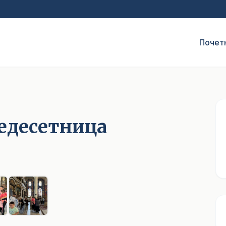
Почет
педесетница
1
/ 6