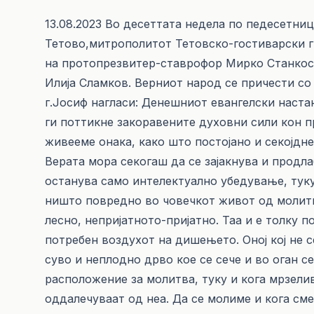
13.08.2023 Во десеттата недела по педесетниц
Тетово,митрополитот Тетовско-гостиварски г
на протопрезвитер-ставрофор Мирко Станкос
Илија Сламков. Верниот народ се причести со 
г.Јосиф нагласи: Денешниот евангелски наста
ги поттикне закоравените духовни сили кон п
живееме онака, како што посто­ја­но и секојдне
Верата мора секогаш да се зајакнува и продла
останува само интелектуално убедување, туку
ништо повредно во човечкот живот од молитв
лесно, непријатното-пријатно. Таа и е толку 
потребен воздухот на дишењето. Оној кој не с
суво и неплодно дрво кое се сече и во оган с
расположение за молитва, туку и кога мрзелив
оддалечуваат од неа. Да се молиме и кога сме