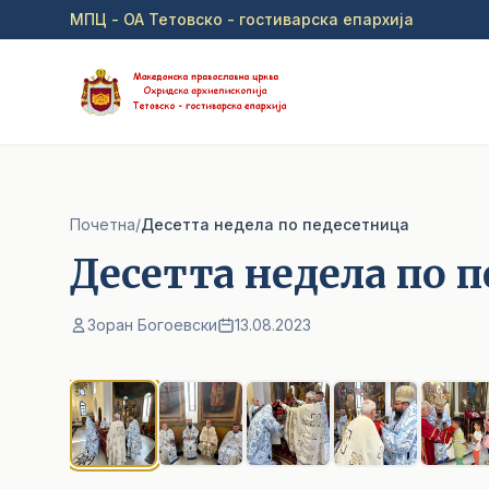
Прејди на главна содржина
МПЦ - ОА Тетовско - гостиварска епархија
Почетна
/
Десетта недела по педесетница
Десетта недела по 
Зоран Богоевски
13.08.2023