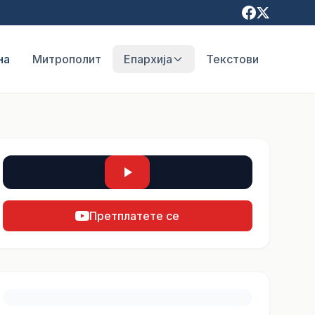
на
Митрополит
Епархија
Текстови
Претплатете се