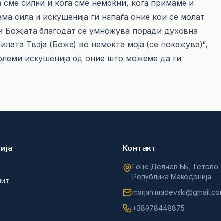
а сме силни и кога сме немоќни, кога примаме и
ема сила и искушенија ги напаѓа оние кои се молат
 и Божјата благодат се умножува поради духовна
илата Твоја (Боже) во немоќта моја (се покажува)“,
големи искушенија од оние што можеме да ги
ија
Контакт
Гоце Делчев ББ, Тетово
Република Македонија
лит
marjan.madevski@gmail.c
+38978448875