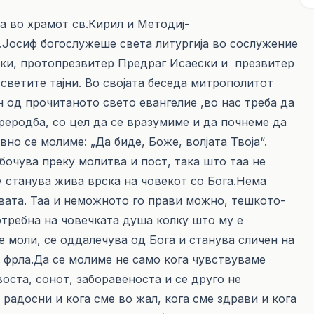
а во храмот св.Кирил и Методиј-
.Јосиф богослужеше света литургија во сослужение
ки, протопрезвитер Предраг Исаески и презвитер
светите тајни. Во својата беседа митрополитот
н од прочитаното свето евангелие ,во нас треба да
реродба, со цел да се вразумиме и да почнеме да
вно се молиме: „Да биде, Боже, волјата Твоја“.
бочува преку молитва и пост, така што таа не
 станува жива врска на човекот со Бога.Нема
ата. Таа и неможното го прави можно, тешкото-
потребна на човечката душа колку што му е
е моли, се оддалечува од Бога и станува сличен на
е фрла.Да се молиме не само кога чувствуваме
оста, сонот, заборавеноста и се друго не
 радосни и кога сме во жал, кога сме здрави и кога