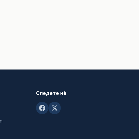
Следете нè
om