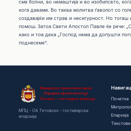
сме болни, во немаштија и во изобилсвто, ког
кога даваме. Во таква молитва ѓаволот со гол
создавајќи им страв и несигурност. Но тогаш
помош. Затоа Свети Апостол Павле ќе рече: „С
како и тоа дека „Господ нема да допушти по
поднесеме“.
Навигац
Почетна
Митропо
МПЦ - ОА Тетовско - гостиварска
Епархија
епархија
Текстови