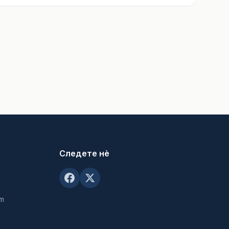
Следете нè
om