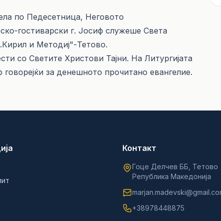
дела по Педесетница, Неговото
ко-гостиварски г. Јосиф служеше Света
.Кирил и Методиј"-Тетово.
сти со Светите Христови Тајни. На Литургијата
ф говорејќи за денешното прочитано евангелие.
ија
Контакт
Гоце Делчев ББ, Тетово
Република Македонија
лит
marjan.madevski@gmail.c
+38978448875