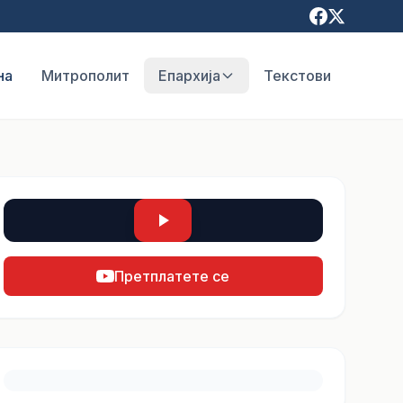
на
Митрополит
Епархија
Текстови
Претплатете се