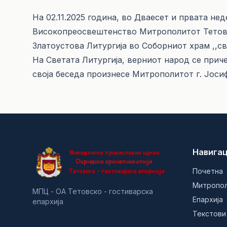
На 02.11.2025 година, во Дваесет и првата не
Високопреосвештенство Митрополитот Тетовс
Златоустова Литургија во Соборниот храм ,,св
На Светата Литургија, верниот народ се приче
своја беседа произнесе Митрополитот г. Јоси
Навигац
Почетна
Митропо
МПЦ - ОА Тетовско - гостиварска
Епархија
епархија
Текстови