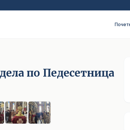
Почет
едела по Педесетница
1
/ 7