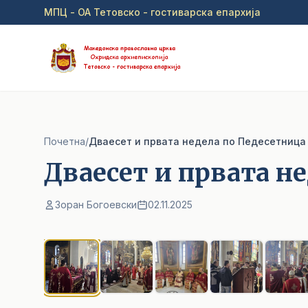
Прејди на главна содржина
МПЦ - ОА Тетовско - гостиварска епархија
Почетна
/
Дваесет и првата недела по Педесетница
Дваесет и првата н
Зоран Богоевски
02.11.2025