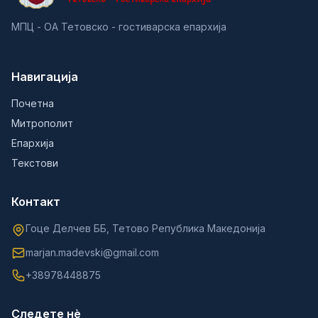
МПЦ - ОА Тетовско - гостиварска епархија
Навигација
Почетна
Митрополит
Епархија
Текстови
Контакт
Гоце Делчев ББ, Тетово Република Македонија
marjan.madevski@gmail.com
+38978448875
Следете нè