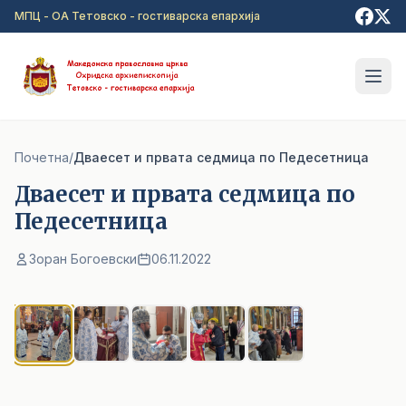
Прејди на главна содржина
МПЦ - ОА Тетовско - гостиварска епархија
Почетна
/
Дваесет и првата седмица по Педесетница
Дваесет и првата седмица по
Педесетница
Зоран Богоевски
06.11.2022
1
/ 5