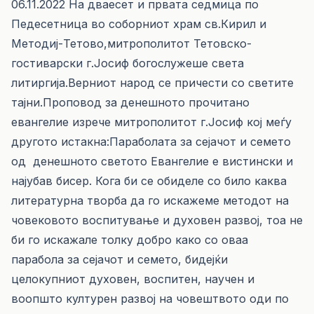
06.11.2022 На дваесет и првата седмица по
Педесетница во соборниот храм св.Кирил и
Методиј-Тетово,митрополитот Тетовско-
гостиварски г.Јосиф богослужеше света
литиргија.Верниот народ се причести со светите
тајни.Проповод за денешното прочитано
евангелие изрече митрополитот г.Јосиф кој меѓу
другото истакна:Параболата за сејачот и семето
од денешното светото Евангелие е вистински и
најубав бисер. Кога би се обиделе со било каква
литературна творба да го искажеме методот на
човековото воспитување и духовен развој, тоа не
би го искажале толку добро како со оваа
парабола за сејачот и семето, бидејќи
целокупниот духовен, воспитен, научен и
воопшто културен развој на човештвото оди по