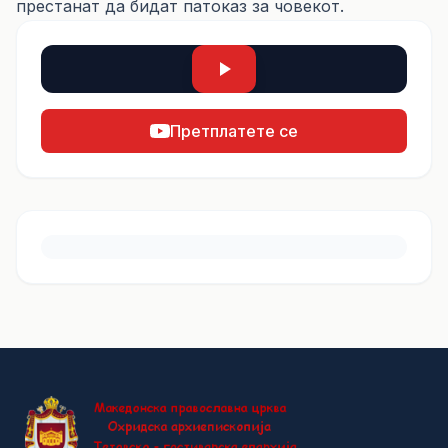
престанат да бидат патоказ за човекот.
Претплатете се