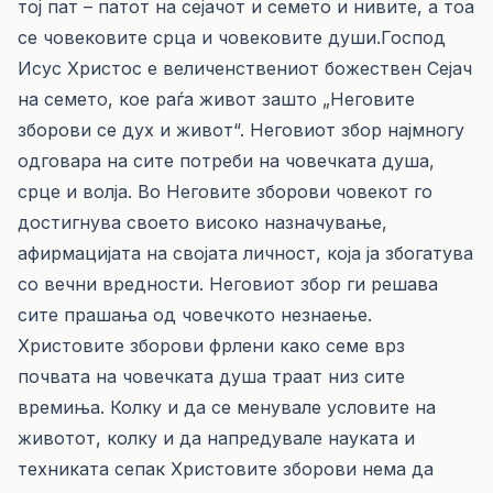
тој пат – патот на сејачот и семето и нивите, а тоа
се човековите срца и човековите души.Господ
Исус Христос е величенствениот божествен Сејач
на семето, кое раѓа живот зашто „Неговите
зборови се дух и живот“. Неговиот збор најмногу
одговара на сите потреби на човечката душа,
срце и волја. Во Неговите зборови човекот го
достигнува своето високо назначување,
афирмацијата на својата личност, која ја збогатува
со вечни вредности. Неговиот збор ги решава
сите прашања од човечкото незнаење.
Христовите зборови фрлени како семе врз
почвата на човечката душа траат низ сите
времиња. Колку и да се менувале условите на
животот, колку и да напредувале науката и
техниката сепак Христовите зборови нема да