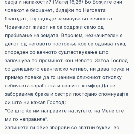
своја и напакости? (Матеј 16,26) Во Божјите очи
човекот е бесценет, бидејќи по Неговата
благодат, тој одовде заминува во вечноста.
Човечкиот живот не се содржи само од
пребивање на земјата. Впрочем, незначителен е
делот од неговото постоење кое се одвива тука,
спореден со вечното суштествување што
започнува по преминот кон Небото. Затоа Господ
со денешното евангелско четиво, ни дава поука и
пример повеќе да го цениме ближниот отколку
себичната заработка и нашиот комфор.Да не
заборавиме брака и сестри постојано спомнувајте
си што ни кажал Господ:
"Се што ќе им направите на луѓето, на Мене сте
ми го направиле".
Запишете ги овие зборови со златни букви во