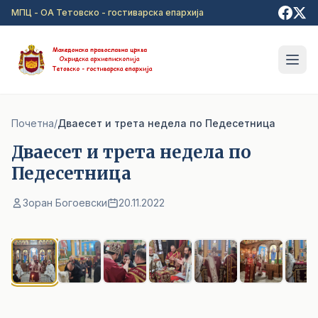
Прејди на главна содржина
МПЦ - ОА Тетовско - гостиварска епархија
Почетна
/
Дваесет и трета недела по Педесетница
Дваесет и трета недела по
Педесетница
Зоран Богоевски
20.11.2022
1
/ 7