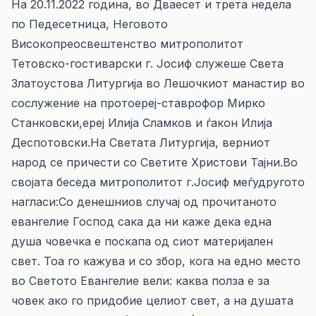
На 20.11.2022 година, во Дваесет и трета недела
по Педесетница, Неговото
Високопреосвештенство митрополитот
Тетовско-гостиварски г. Јосиф служеше Света
Златоустова Литургија во Лешочкиот манастир во
сослужение на протоереј-ставрофор Мирко
Станковски,ереј Илија Сламков и ѓакон Илија
Деспотовски.На Светата Литургија, верниот
народ се причести со Светите Христови Тајни.Во
својата беседа митрополитот г.Јосиф меѓудругото
нагласи:Со денешниов случај од прочитаното
евангелие Господ сака да ни каже дека една
душа човечка е поскапа од сиот материјален
свет. Тоа го кажува и со збор, кога на едно место
во Светото Евангелие вели: каква полза е за
човек ако го придобие целиот свет, а на душата