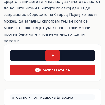
срцето, запишете ги и на лист, закачете го листот
до вашите икони и читајте го секој ден. И да
завршам со зборовите на Старец Пајсиј кој вели:
можеш да запалиш килограм темјан кога се
молиш, но ако твојот ум е полн со зли мисли
против ближните - тоа нема ништо да ти
помогне.
Претплатете се
Тетовско - Гостиварска Епархија