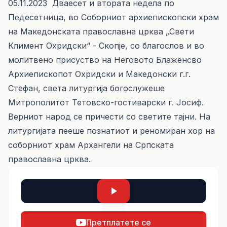
05.11.2023 Дваесет и втората недела по
Педесетница, во Соборниот архиепископски храм
на Македонската православна црква „Свети
Климент Охридски“ - Скопје, со благослов и во
молитвено присуство на Неговото Блаженсво
Архиепископот Охридски и Македонски г.г.
Стефан, света литургија богослужеше
Mитрополитот Тетовско-гостиварски г. Јосиф.
Верниот народ се причести со светите тајни. На
литургијата пееше познатиот и реномиран хор на
соборниот храм Архангели на Српската
православна црква.
Претплатете се