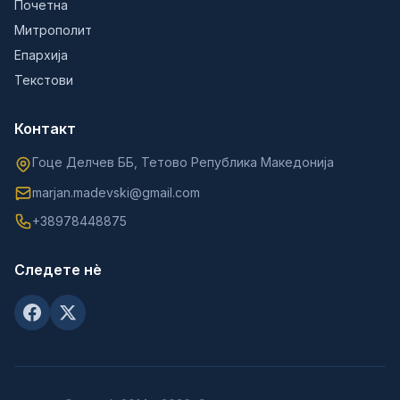
Почетна
Митрополит
Епархија
Текстови
Контакт
Гоце Делчев ББ, Тетово Република Македонија
marjan.madevski@gmail.com
+38978448875
Следете нè