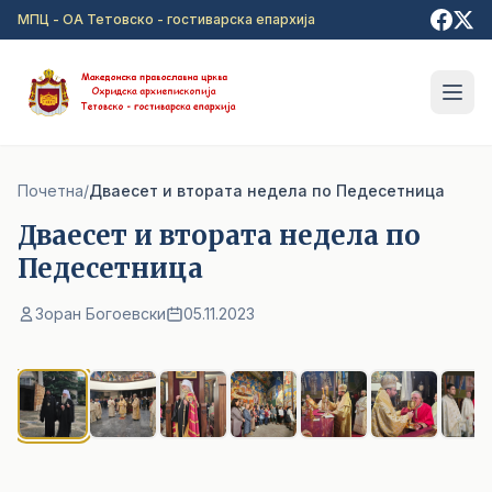
Прејди на главна содржина
МПЦ - ОА Тетовско - гостиварска епархија
Почетна
/
Дваесет и втората недела по Педесетница
Дваесет и втората недела по
Педесетница
Зоран Богоевски
05.11.2023
1
/ 7