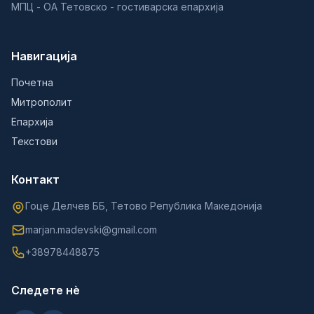
МПЦ - ОА Тетовско - гостиварска епархија
Навигација
Почетна
Митрополит
Епархија
Текстови
Контакт
Гоце Делчев ББ, Тетово Република Македонија
marjan.madevski@gmail.com
+38978448875
Следете нè