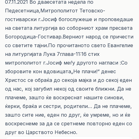
07.11.2021 Во дваесетата недела по
Педесетница,Митрополитот Тетовско-
гостиварски г.Јосиф богослужеше и проповедаше
на светата литургија во соборниот храм пресвета
Богородица-Гостивар.Верниот народ се причести
со светите тајни.По прочитаното свето Евангелие
на литургијата Лука 7глава-11:16 стих
митрополитот г.Јосиф меѓу другото нагласи :Со
зборовите кон вдовицата„Не плачи!“ денес
Христос се обраќа до секоја мајка и до секој еден
од нас, кој загубил некој од своите ближни. Да не
плачеме, зашто ќе воскреснат нашите синови,
ќерки, браќа и сестри, родители… Да не плачеме,
зашто сите ние, еден по друг, ќе умреме, но и ќе
воскреснеме за да се сретнеме повторно еден со
друг во Царството Небесно.