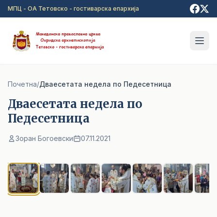
Прејди на главна содржина
МПЦ - ОА Тетовско - гостиварска епархија
Почетна
/
Дваесетата недела по Педесетница
Дваесетата недела по
Педесетница
Зоран Богоевски
07.11.2021
1
/ 7